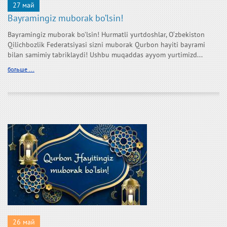
27 май
Bayramingiz muborak bo’lsin!
Bayramingiz muborak bo’lsin! Hurmatli yurtdoshlar, O‘zbekiston
Qilichbozlik Federatsiyasi sizni muborak Qurbon hayiti bayrami
bilan samimiy tabriklaydi! Ushbu muqaddas ayyom yurtimizd...
больше ...
26 май