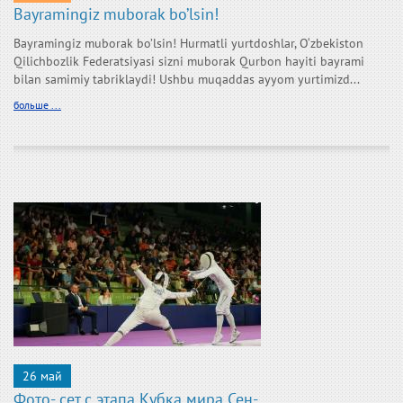
Bayramingiz muborak bo’lsin!
Bayramingiz muborak bo’lsin! Hurmatli yurtdoshlar, O‘zbekiston
Qilichbozlik Federatsiyasi sizni muborak Qurbon hayiti bayrami
bilan samimiy tabriklaydi! Ushbu muqaddas ayyom yurtimizd...
больше ...
26 май
Фото- сет с этапа Кубка мира Сен-