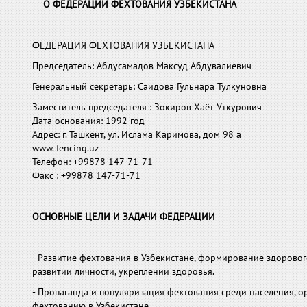
О
ФЕДЕРАЦИИ ФЕХТОВАНИЯ УЗБЕКИСТАНА
ФЕДЕРАЦИЯ ФЕХТОВАНИЯ УЗБЕКИСТАНА
Председатель: Абдусамадов Максуд Абдувалиевич
Генеральный секретарь: Саидова Гульнара Тулкуновна
Заместитель председателя : Зокиров Хаёт Уткурович
Дата основания: 1992 год
Адрес: г. Ташкент, ул. Ислама Каримова, дом 98 а
www. fencing.uz
Телефон: +99878 147-71-71
Факс : +99878 147-71-71
ОСНОВНЫЕ ЦЕЛИ И ЗАДАЧИ ФЕДЕРАЦИИ
- Развитие фехтования в Узбекистане, формирова­ние здорово
развитии лич­ности, укреплении здоровья.
- Пропаганда и популяризация фехтования среди на­селения,
фехтованию в Уз­бекистане