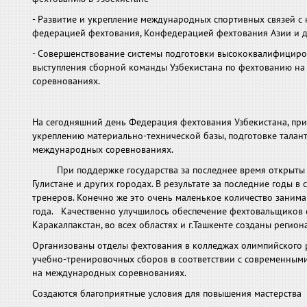
- Развитие и укрепление международных спортив­ных связей 
федерацией фехтования, Конфедерацией фехтования Азии и 
- Совершенствование системы подготовки высококвалифициро
выступления сбор­ной команды Узбекистана по фехтованию на 
соревнованиях.
На сегодняшний день Федерация фехтования Узбекистана, пр
укреплению материально-технической базы, подготовке талан
международных соревнованиях.
При поддержке государства за последнее время открыты нов
Гулистане и других городах. В результате за последние годы
тренеров. Конечно же это очень маленькое количество занима
года. Качественно улучшилось обеспечение фехтовальщиков 
Каракалпакстан, во всех областях и г.Ташкенте созданы реги
Организованы отделы фехтования в колледжах олимпийского р
учебно-тренировочных сборов в соответствии с современными
на международных соревнованиях.
Создаются благоприятные условия для повышения мастерства