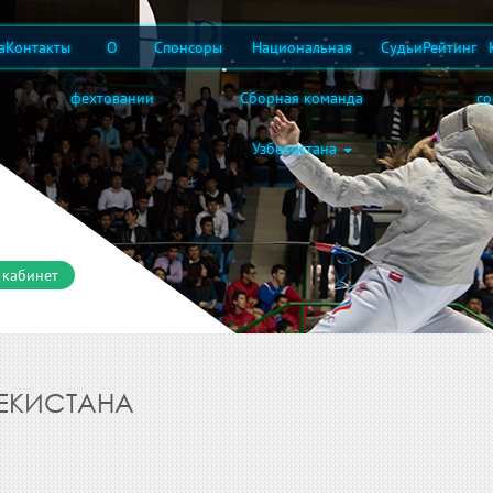
а
Контакты
О
Спонсоры
Национальная
Судьи
Рейтинг
фехтовании
Сборная команда
с
Узбекистана
 кабинет
ЕКИСТАНА