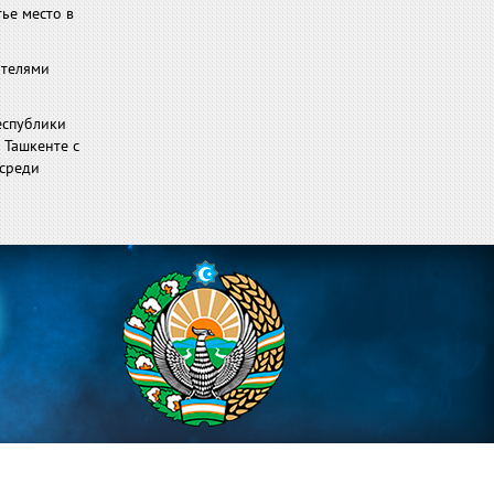
ье место в
ателями
еспублики
 Ташкенте с
 среди