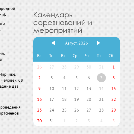
народной
Календарь
и).
соревнований и
ого
мероприятий
х
Август, 2026
ия,
Вс
Пн
Вт
Ср
Чт
Пт
Сб
а
26
27
28
29
30
31
1
Чирчике,
2
3
4
5
6
7
8
 человек, 68
ледние два
9
10
11
12
13
14
15
16
17
18
19
20
21
22
проведения
23
24
25
26
27
28
29
ортсменов
30
31
1
2
3
4
5