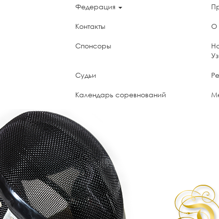
Федерация
П
Контакты
О
Спонсоры
Н
У
Судьи
Ре
Календарь соревнований
М
UzNADA - World Anti-Doping Agency
П
мо