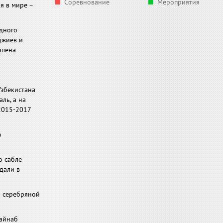
Соревнование
Мероприятия
я в мире –
дного
джиев и
члена
Узбекистана
ль, а на
2015-2017
о
о сабле
дали в
- серебряной
Зайнаб