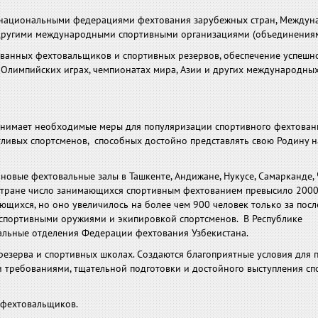
с национальными федерациями фехтова­ния зарубежных стран, Между
дру­гими международными спортивными организациями (объединениям
ванных фехтовальщиков и спортивных резервов, обеспечение успешн
Олим­пийских играх, чемпионатах мира, Азии и других меж­дународны
инимает необходимые меры для популяризации спортивного фехтован
тливых спортсменов, способных достойно представлять свою Родину н
ые фехтовальные залы в Ташкенте, Андижане, Нукусе, Самарканде, 
 в стране число занимающихся спортивным фехтованием превысило 2000
ющихся, но оно увеличилось на более чем 900 человек только за пос
спортивными оружиями и экипировкой спортсменов. В Республике
ональные отделения Федерации фехтования Узбекистана.
езерва и спортивных школах. Создаются благоприятные условия для 
 требованиями, тщательной подготовки и достойного выступления сп
 фехтовальщиков.