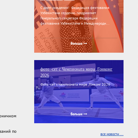
С днём рождения! Федерация фехтования
Узбекистана сердечно поздравляет
Генерального секретаря Федерации
фехтования Узбекистана и Международн...
больше
фото -сет с Чемпионата мира ,Гонконг
2026
Фото -сет с Чемпионата мира ,Гонконг 2026
больше
моничном
ваний по
все новости ...