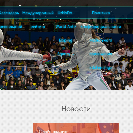
Календарь
Международный
UzNADA -
Политика
оревнований
рейтинг
World Anti-
конфиденциальности
Doping
мобильного
Agency
приложения
«UzFencing»
Новости
С днём рождения!