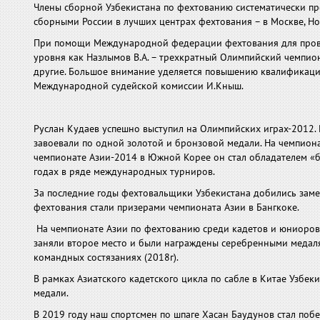
Члены сборной Узбекистана по фехтованию систематически п
сборными России в лучших центрах фехтования – в Москве, Но
При помощи Международной федерации фехтования для пров
уровня как Назлымов В.А. – трехкратный Олимпийский чемпион
другие. Большое внимание уделяется повышению квалификации
Международной судейской комиссии И.Кныш.
Руслан Кудаев успешно выступил на Олимпийских играх-2012.
завоевали по одной золотой и бронзовой медали. На чемпион
чемпионате Азии-2014 в Южной Корее он стал обладателем «б
годах в ряде международных турниров.
За последние годы фехтовальщики Узбекистана добились заме
фехтования стали призерами чемпионата Азии в Бангкоке.
На чемпионате Азии по фехтованию среди кадетов и юниоров 
заняли второе место и были награждены серебренными медаля
командных состязаниях (2018г).
В рамках Азиатского кадетского цикла по сабле в Китае Узбек
медали.
В 2019 году наш спортсмен по шпаге Хасан Баудунов стал по