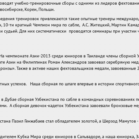
роводят учебно-тренировочные сборы с одними из лидеров фехтовани
восибирске, Кореи, Польши.
едения тренировок привлекаются такие опытные тренеры междунаро
, 10-ти кратный Чемпион мира по сабле, А.С. Житецкий, Мартин Кама
 судьей. Для них систематически проводятся семинары при участии 
 На чемпионате Азии-2013 среди юниоров в Таиланде члены сборной 
ате Азии на Филиппинах Роман Александров завоевал серебряную меда
ронзы». Также в активе наших фехтовальщиков медали, завоеванные 
тных успехов. Наша сборная по шпаге впервые в истории спортивног
в Дубае сборная Узбекистана по сабле в командных соревнованиях п
ми. А сборная девочок-кадеток Узбекистана завоевали бронзовые ме
истана Пазил Генжабаев стал обладателем золотой, а Шерзод Мамутов 
бедителем Кубка Мира среди юниоров в Сальвадоре, а наша юниорка, 