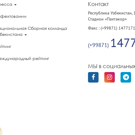
Контакт
ресса
Республика Узбекистан, 
 фехтовании
Стадион «Пахтакор»
Факс : (+99871) 147717
ациональная Сборная команда
збекистана
147
(+99871)
йтинг
еждународный рейтинг
МЫ в социальных
олитика конфиденциальности
бильного приложения «UzFencing»