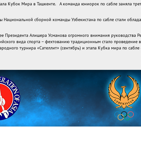
ала Кубок Мира в Ташкенте. А команда юниорок по сабле заняла трет
ены Национальной сборной команды Узбекистана по сабле стали облад
е Президента Алишера Усманова огромного внимания руководства Р
пийского вида спорта – фехтованию традиционным стало проведение в
родного турнира «Сателлит» (сентябрь) и этапа Кубка мира по сабле