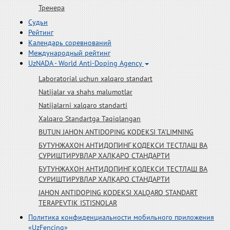
Тренера
Судьи
Рейтинг
Календарь соревнований
Международный рейтинг
UzNADA - World Anti-Doping Agency
Laboratorial uchun xalqaro standart
Natijalar va shahs malumotlar
Natijalarni xalqaro standarti
Xalqaro Standartga Taqiqlangan
BUTUN JAHON ANTIDOPING KODEKSI TA’LIMNING
БУТУНЖАХОН АНТИДОПИНГ КОДЕКСИ ТЕСТЛАШ ВА
СУРИШТИРУВЛАР ХАЛҚАРО СТАНДАРТИ
БУТУНЖАХОН АНТИДОПИНГ КОДЕКСИ ТЕСТЛАШ ВА
СУРИШТИРУВЛАР ХАЛҚАРО СТАНДАРТИ
JAHON ANTIDOPING KODEKSI XALQARO STANDART
TERAPEVTIK ISTISNOLAR
Политика конфиденциальности мобильного приложения
«UzFencing»