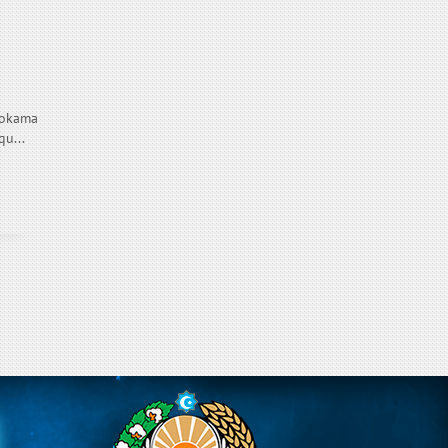
hokama
qu...