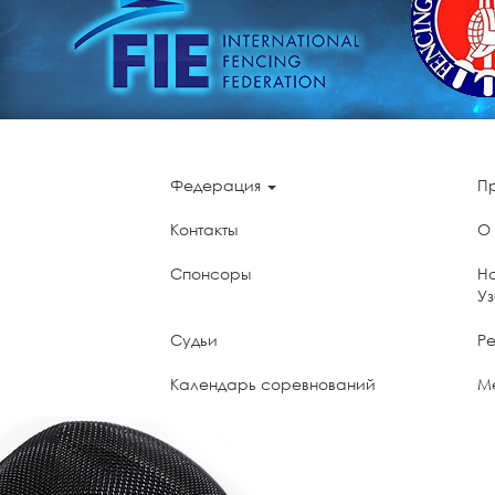
Федерация
П
Контакты
О
Спонсоры
Н
У
Судьи
Ре
Календарь соревнований
М
UzNADA - World Anti-Doping Agency
П
мо