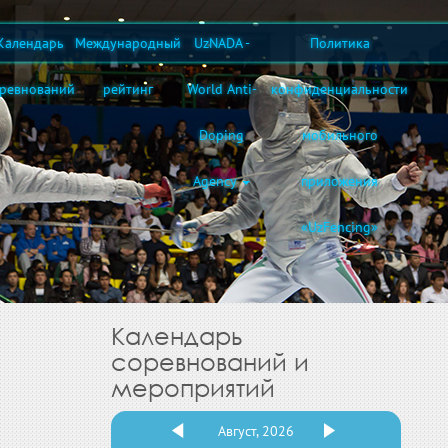
Календарь
Международный
UzNADA -
Политика
оревнований
рейтинг
World Anti-
конфиденциальности
Doping
мобильного
Agency
приложения
«UzFencing»
Календарь
соревнований и
мероприятий
Август, 2026