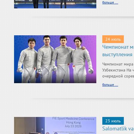
больше ...
24 июль
Чемпионат ми
выступления
Чемпионат мира 
Узбекистана На 
очередной сорев
больше ...
23 июль
Salomatlik va