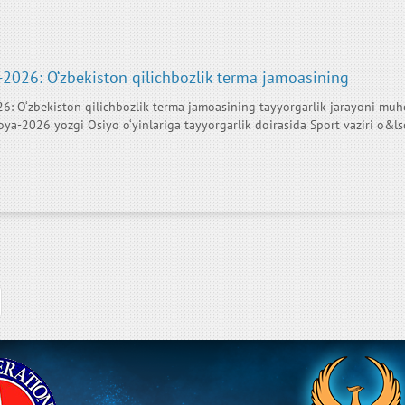
2026: O‘zbekiston qilichbozlik terma jamoasining
6: O‘zbekiston qilichbozlik terma jamoasining tayyorgarlik jarayoni mu
oya-2026 yozgi Osiyo o‘yinlariga tayyorgarlik doirasida Sport vaziri o&ls