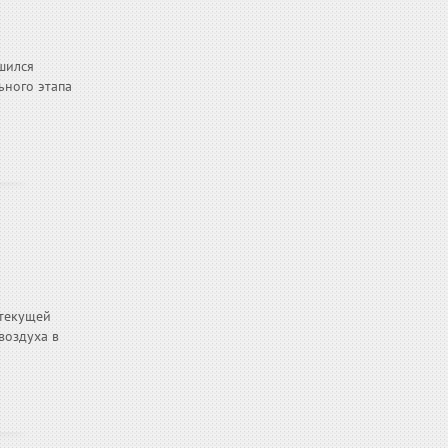
шился
ьного этапа
 текущей
воздуха в