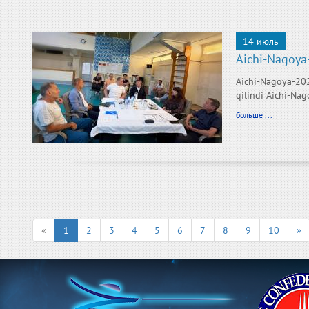
14 июль
Aichi-Nagoya-
Aichi-Nagoya-202
qilindi Aichi-Nag
больше ...
«
1
2
3
4
5
6
7
8
9
10
»