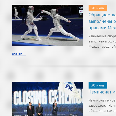
30 июль
Обращаем ва
выполнены о
правами Меж
Уважаемые спор
выполнены офиц
Международной ф
больше ...
30 июль
Чемпионат м
Чемпионат мира 
завершился Чемп
объединял сильн