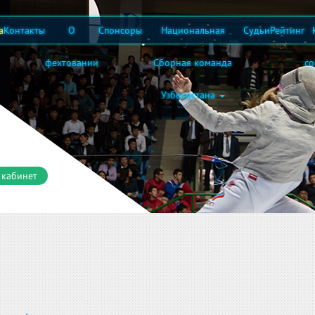
а
Контакты
О
Спонсоры
Национальная
Судьи
Рейтинг
фехтовании
Сборная команда
с
Узбекистана
 кабинет