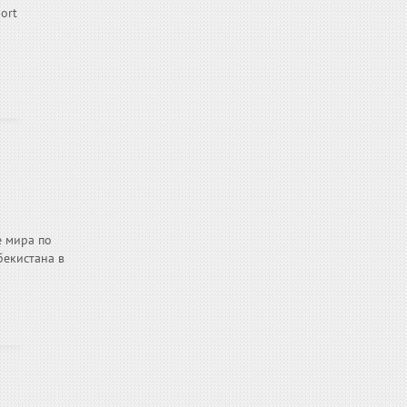
port
е мира по
бекистана в