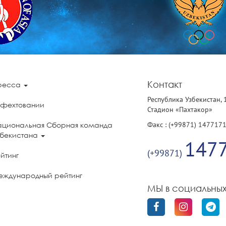
Контакт
ресса
Республика Узбекистан, 
 фехтовании
Стадион «Пахтакор»
Факс : (+99871) 147717
ациональная Сборная команда
збекистана
147
(+99871)
йтинг
еждународный рейтинг
МЫ в социальных
олитика конфиденциальности
бильного приложения «UzFencing»