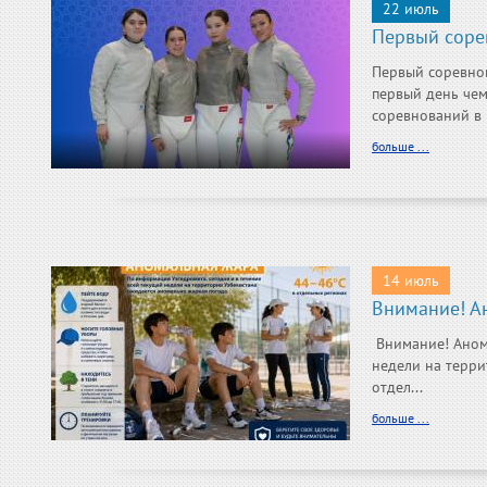
22 июль
Первый соре
Первый соревнов
первый день чем
соревнований в 
больше ...
14 июль
Внимание! А
Внимание! Аном
недели на терри
отдел...
больше ...