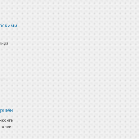
орскими
мира
ершён
нконге
и дней