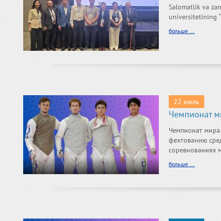
Salomatlik va zam
universitetining 
больше ...
22 июль
Чемпионат м
Чемпионат мира 
фехтованию сред
соревнованиях м
больше ...