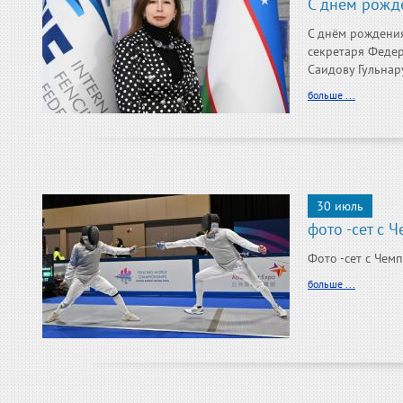
С днём рожд
С днём рождения
секретаря Феде
Саидову Гульнару 
больше ...
30 июль
фото -сет с 
Фото -сет с Чем
больше ...