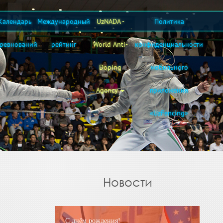
Календарь
Международный
UzNADA -
Политика
оревнований
рейтинг
World Anti-
конфиденциальности
Doping
мобильного
Agency
приложения
«UzFencing»
Новости
С днём рождения!