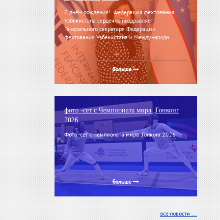
С днём рождения! Федерация фехтования
Узбекистана сердечно поздравляет
Генерального секретаря Федерации
фехтования Узбекистана и Международн...
больше
фото -сет с Чемпионата мира ,Гонконг
2026
Фото -сет с Чемпионата мира ,Гонконг 2026
больше
все новости ...