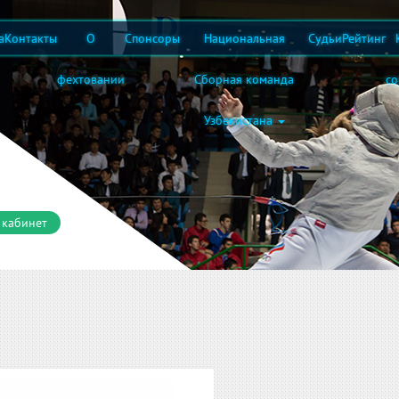
а
Контакты
О
Спонсоры
Национальная
Судьи
Рейтинг
фехтовании
Сборная команда
с
Узбекистана
 кабинет