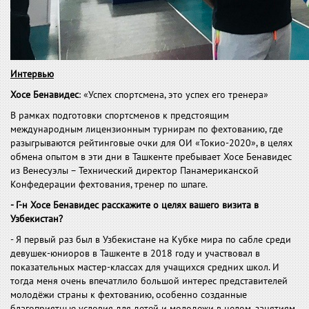
Интервью
Хосе Бенавидес
: «Успех спортсмена, это успех его тренера»
В рамках подготовки спортсменов к предстоящим
международным лицензионным турнирам по фехтованию, где
разыгрываются рейтинговые очки для ОИ «Токио-2020», в целях
обмена опытом в эти дни в Ташкенте пребывает Хосе Бенавидес
из Венесуэлы – Технический директор Панамериканской
Конфедерации фехтования, тренер по шпаге.
- Г-н Хосе Бенавидес расскажите о целях вашего визита в
Узбекистан?
- Я первый раз был в Узбекистане на Кубке мира по сабле среди
девушек-юниоров в Ташкенте в 2018 году и участвовал в
показательных мастер-классах для учащихся средних школ. И
тогда меня очень впечатлило большой интерес представителей
молодёжи страны к фехтованию, особенно созданные
благоприятные условия для детей и молодежи в целом, занятиям