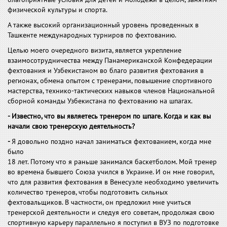
физической культуры и спорта.
А также высокий организационный уровень проведенных в
Ташкенте международных турниров по фехтованию.
Целью моего очередного визита, является укрепление
взаимосотрудничества между Панамериканской Конфедерации
фехтования и Узбекистаном во благо развития фехтования в
регионах, обмена опытом с тренерами, повышение спортивного
мастерства, технико-тактических навыков членов Национальной
сборной команды Узбекистана по фехтованию на шпагах.
- Известно, что вы являетесь тренером по шпаге. Когда и как вы
начали свою тренерскую деятельность?
-
Я довольно поздно начал заниматься фехтованием, когда мне
было
18 лет. Потому что я раньше занимался баскетболом. Мой тренер
во времена бывшего Союза учился в Украине. И он мне говорил,
что для развития фехтования в Венесуэле необходимо увеличить
количество тренеров, чтобы подготовить сильных
фехтовальщиков. В частности, он предложил мне учиться
тренерской деятельности и следуя его советам, продолжая свою
спортивную карьеру параллельно я поступил в ВУЗ по подготовке