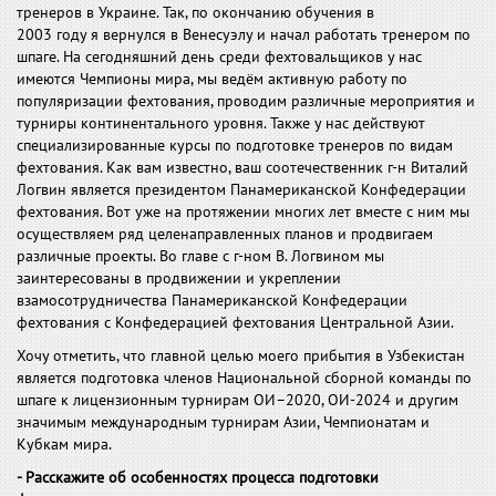
тренеров в Украине. Так, по окончанию обучения в
2003 году я вернулся в Венесуэлу и начал работать тренером по
шпаге. На сегодняшний день среди фехтовальщиков у нас
имеются Чемпионы мира, мы ведём активную работу по
популяризации фехтования, проводим различные мероприятия и
турниры континентального уровня. Также у нас действуют
специализированные курсы по подготовке тренеров по видам
фехтования. Как вам известно, ваш соотечественник г-н Виталий
Логвин является президентом Панамериканской Конфедерации
фехтования. Вот уже на протяжении многих лет вместе с ним мы
осуществляем ряд целенаправленных планов и продвигаем
различные проекты. Во главе с г-ном В. Логвином мы
заинтересованы в продвижении и укреплении
взамосотрудничества Панамериканской Конфедерации
фехтования с Конфедерацией фехтования Центральной Азии.
Хочу отметить, что главной целью моего прибытия в Узбекистан
является подготовка членов Национальной сборной команды по
шпаге к лицензионным турнирам ОИ–2020, ОИ-2024 и другим
значимым международным турнирам Азии, Чемпионатам и
Кубкам мира.
- Расскажите об особенностях процесса подготовки