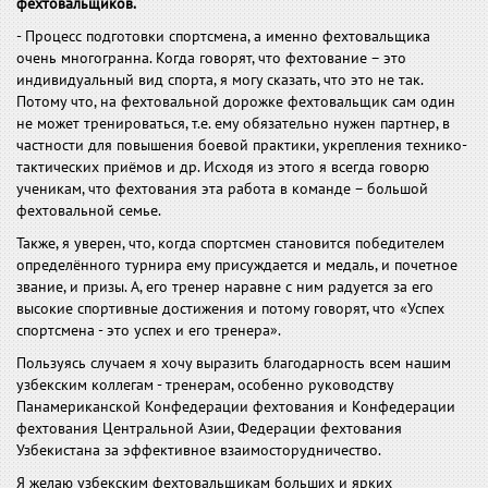
фехтовальщиков.
- Процесс подготовки спортсмена, а именно фехтовальщика
очень многогранна. Когда говорят, что фехтование – это
индивидуальный вид спорта, я могу сказать, что это не так.
Потому что, на фехтовальной дорожке фехтовальщик сам один
не может тренироваться, т.е. ему обязательно нужен партнер, в
частности для повышения боевой практики, укрепления технико-
тактических приёмов и др. Исходя из этого я всегда говорю
ученикам, что фехтования эта работа в команде – большой
фехтовальной семье.
Также, я уверен, что, когда спортсмен становится победителем
определённого турнира ему присуждается и медаль, и почетное
звание, и призы. А, его тренер наравне с ним радуется за его
высокие спортивные достижения и потому говорят, что «Успех
спортсмена - это успех и его тренера».
Пользуясь случаем я хочу выразить благодарность всем нашим
узбекским коллегам - тренерам, особенно руководству
Панамериканской Конфедерации фехтования и Конфедерации
фехтования Центральной Азии, Федерации фехтования
Узбекистана за эффективное взаимосторудничество.
Я желаю узбекским фехтовальщикам больших и ярких