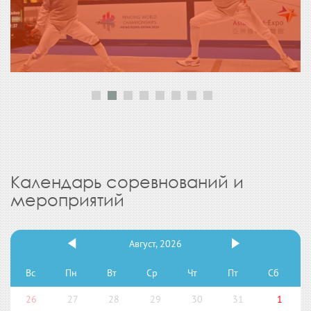
Календарь соревнований и
мероприятий
Август, 2026
Вс
Пн
Вт
Ср
Чт
Пт
Сб
26
27
28
29
30
31
1