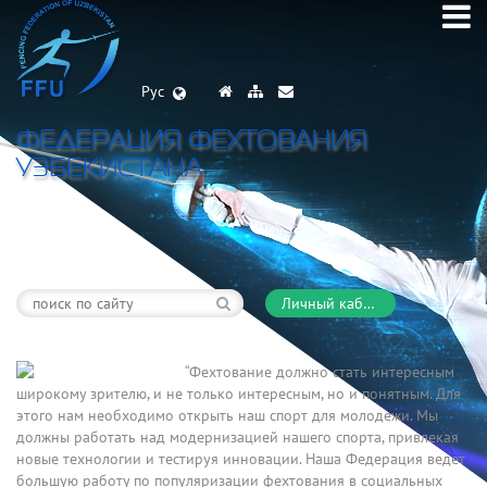
Рус
ФЕДЕРАЦИЯ ФЕХТОВАНИЯ
УЗБЕКИСТАНА
Личный кабинет
“Фехтование должно стать интересным
широкому зрителю, и не только интересным, но и понятным. Для
этого нам необходимо открыть наш спорт для молодежи. Мы
должны работать над модернизацией нашего спорта, привлекая
новые технологии и тестируя инновации. Наша Федерация ведет
большую работу по популяризации фехтования в социальных