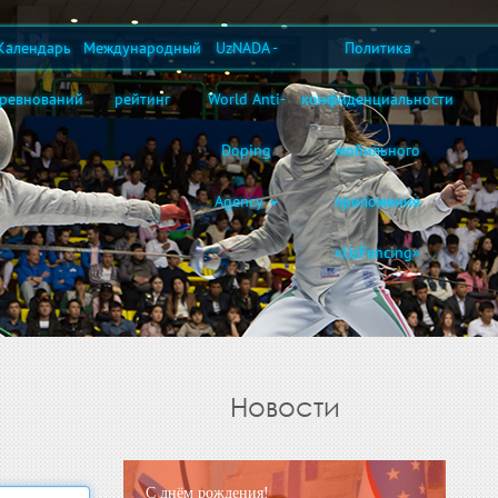
Календарь
Международный
UzNADA -
Политика
оревнований
рейтинг
World Anti-
конфиденциальности
Doping
мобильного
Agency
приложения
«UzFencing»
Новости
С днём рождения!