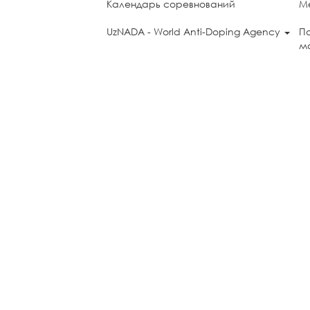
Календарь соревнований
М
UzNADA - World Anti-Doping Agency
П
мо