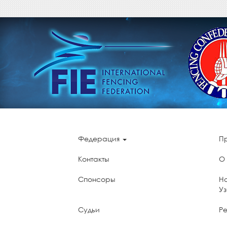
Федерация
П
Контакты
О
Спонсоры
Н
У
Судьи
Ре