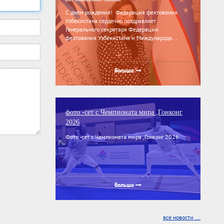
С днём рождения! Федерация фехтования
Узбекистана сердечно поздравляет
Генерального секретаря Федерации
фехтования Узбекистана и Международн...
больше
фото -сет с Чемпионата мира ,Гонконг
2026
Фото -сет с Чемпионата мира ,Гонконг 2026
больше
все новости ...