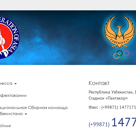
Контакт
ресса
Республика Узбекистан, 
 фехтовании
Стадион «Пахтакор»
Факс : (+99871) 147717
ациональная Сборная команда
збекистана
147
(+99871)
йтинг