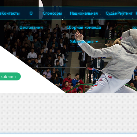
а
Контакты
О
Спонсоры
Национальная
Судьи
Рейтинг
фехтовании
Сборная команда
с
Узбекистана
 кабинет