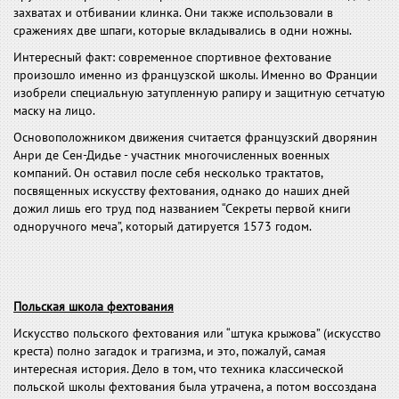
захватах и отбивании клинка. Они также использовали в
сражениях две шпаги, которые вкладывались в одни ножны.
Интересный факт: современное спортивное фехтование
произошло именно из французской школы. Именно во Франции
изобрели специальную затупленную рапиру и защитную сетчатую
маску на лицо.
Основоположником движения считается французский дворянин
Анри де Сен-Дидье - участник многочисленных военных
компаний. Он оставил после себя несколько трактатов,
посвященных искусству фехтования, однако до наших дней
дожил лишь его труд под названием “Секреты первой книги
одноручного меча”, который датируется 1573 годом.
Польская школа фехтования
Искусство польского фехтования или “штука крыжова” (искусство
креста) полно загадок и трагизма, и это, пожалуй, самая
интересная история. Дело в том, что техника классической
польской школы фехтования была утрачена, а потом воссоздана