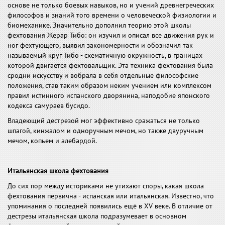
основе не только боевых навыков, но и учений древнегреческих
философов и знаний того времени о человеческой физиологии и
биомеханике. Значительно дополнил теорию этой школы
фехтования Жерар Тибо: он изучил и описал все движения рук и
ног фехтующего, выявил закономерности и обозначил так
называемый круг Тибо - схематичную окружность, в границах
которой двигается фехтовальщик. Эта техника фехтования была
сродни искусству и вобрала в себя отдельные философские
положения, став таким образом неким учением или комплексом
правил истинного испанского дворянина, наподобие японского
кодекса самураев бусидо.
Владеющий дестрезой мог эффективно сражаться не только
шпагой, кинжалом и одноручным мечом, но также двуручным
мечом, копьем и алебардой.
Итальянская школа фехтования
До сих пор между историками не утихают споры, какая школа
фехтования первична - испанская или итальянская. Известно, что
упоминания о последней появились ещё в XV веке. В отличие от
дестрезы итальянская школа подразумевает в основном