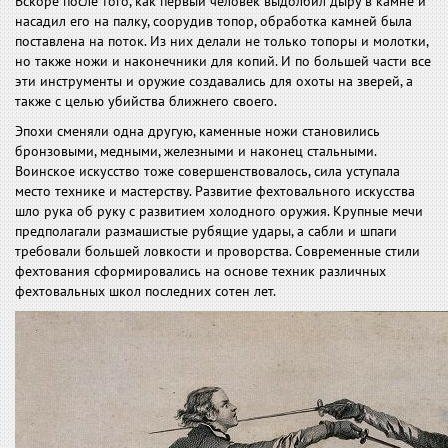
Вскоре после того, как первый человек выдолбил дыру в камне и
насадил его на палку, соорудив топор, обработка камней была
поставлена на поток. Из них делали не только топоры и молотки,
но также ножи и наконечники для копий. И по большей части все
эти инструменты и оружие создавались для охоты на зверей, а
также с целью убийства ближнего своего.
Эпохи сменяли одна другую, каменные ножи становились
бронзовыми, медными, железными и наконец стальными.
Воинское искусство тоже совершенствовалось, сила уступала
место технике и мастерству. Развитие фехтовального искусства
шло рука об руку с развитием холодного оружия. Крупные мечи
предполагали размашистые рубящие удары, а сабли и шпаги
требовали большей ловкости и проворства. Современные стили
фехтования сформировались на основе техник различных
фехтовальных школ последних сотен лет.