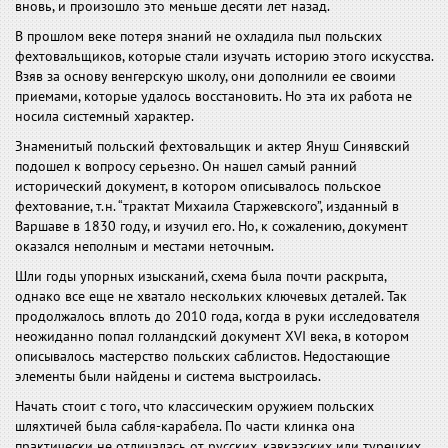
вновь, и произошло это меньше десяти лет назад.
В прошлом веке потеря знаний не охладила пыл польских
фехтовальщиков, которые стали изучать историю этого искусства.
Взяв за основу венгерскую школу, они дополнили ее своими
приемами, которые удалось восстановить. Но эта их работа не
носила системный характер.
Знаменитый польский фехтовальщик и актер Януш Синявский
подошел к вопросу серьезно. Он нашел самый ранний
исторический документ, в котором описывалось польское
фехтование, т.н. “трактат Михаила Старжевского”, изданный в
Варшаве в 1830 году, и изучил его. Но, к сожалению, документ
оказался неполным и местами неточным.
Шли годы упорных изысканий, схема была почти раскрыта,
однако все еще не хватало нескольких ключевых деталей. Так
продолжалось вплоть до 2010 года, когда в руки исследователя
неожиданно попал голландский документ XVI века, в котором
описывалось мастерство польских саблистов. Недостающие
элементы были найдены и система выстроилась.
Начать стоит с того, что классическим оружием польских
шляхтичей была сабля-карабела. По части клинка она
практически не отличалась от русских, кавказских или турецких