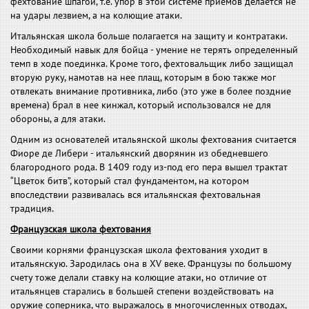
фехтование шпагой, т.е. упор в этой системе приемов делается не
на удары лезвием, а на колющие атаки.
Итальянская школа больше полагается на защиту и контратаки.
Необходимый навык для бойца - умение не терять определенный
темп в ходе поединка. Кроме того, фехтовальщик либо защищал
вторую руку, намотав на нее плащ, которым в бою также мог
отвлекать внимание противника, либо (это уже в более поздние
времена) брал в нее кинжал, который использовался не для
обороны, а для атаки.
Одним из основателей итальянской школы фехтования считается
Фиоре де Либери - итальянский дворянин из обедневшего
благородного рода. В 1409 году из-под его пера вышел трактат
“Цветок битв”, который стал фундаментом, на котором
впоследствии развивалась вся итальянская фехтовальная
традиция.
Французская школа фехтования
Своими корнями французская школа фехтования уходит в
итальянскую. Зародилась она в XV веке. Французы по большому
счету тоже делали ставку на колющие атаки, но отличие от
итальянцев старались в большей степени воздействовать на
оружие соперника, что выражалось в многочисленных отводах,