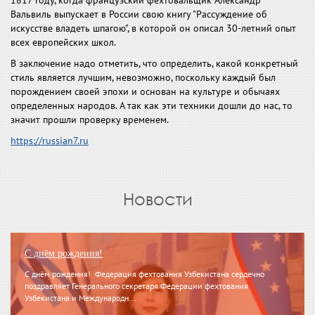
1817 году, когда французский фехтовальщик Александр
Вальвиль выпускает в России свою книгу "Рассуждение об
искусстве владеть шпагою", в которой он описал 30-летний опыт
всех европейских школ.
В заключение надо отметить, что определить, какой конкретный
стиль является лучшим, невозможно, поскольку каждый был
порождением своей эпохи и основан на культуре и обычаях
определенных народов. А так как эти техники дошли до нас, то
значит прошли проверку временем.
https://russian7.ru
Новости
С днём рождения!
С днём рождения! Федерация фехтования Узбекистана сердечно
поздравляет Генерального секретаря Федерации фехтования
Узбекистана и Международн...