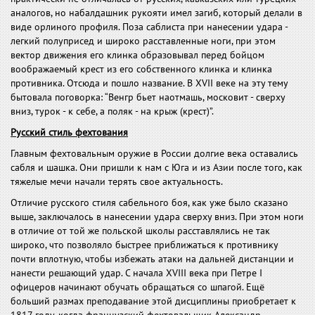
аналогов, но набалдашник рукояти имел загиб, который делали в
виде орлиного профиля. Поза саблиста при нанесении удара -
легкий полуприсед и широко расставленные ноги, при этом
вектор движения его клинка образовывал перед бойцом
воображаемый крест из его собственного клинка и клинка
противника. Отсюда и пошло название. В XVII веке на эту тему
бытовала поговорка: “Венгр бьет наотмашь, московит - сверху
вниз, турок - к себе, а поляк - на крыж (крест)”.
Русский стиль фехтования
Главным фехтовальным оружие в России долгие века оставались
сабля и шашка. Они пришли к нам с Юга и из Азии после того, как
тяжелые мечи начали терять свое актуальность.
Отличие русского стиля сабельного боя, как уже было сказано
выше, заключалось в нанесении удара сверху вниз. При этом ноги
в отличие от той же польской школы расставлялись не так
широко, что позволяло быстрее приближаться к противнику
почти вплотную, чтобы избежать атаки на дальней дистанции и
нанести решающий удар. С начала XVIII века при Петре I
офицеров начинают обучать обращаться со шпагой. Ещё
больший размах преподавание этой дисциплины приобретает к