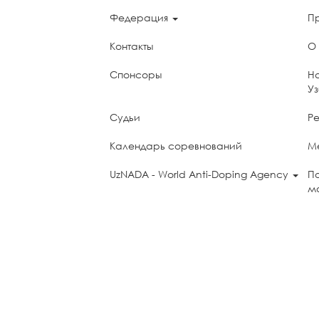
Федерация
П
Контакты
О
Спонсоры
Н
У
Судьи
Ре
Календарь соревнований
М
UzNADA - World Anti-Doping Agency
П
мо