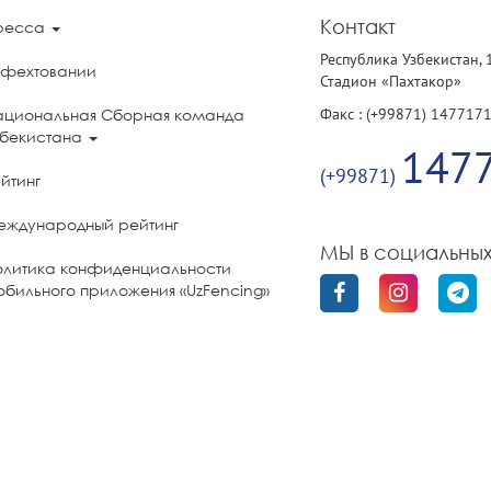
Контакт
ресса
Республика Узбекистан, 
 фехтовании
Стадион «Пахтакор»
Факс : (+99871) 147717
ациональная Сборная команда
збекистана
147
(+99871)
йтинг
еждународный рейтинг
МЫ в социальных
олитика конфиденциальности
бильного приложения «UzFencing»