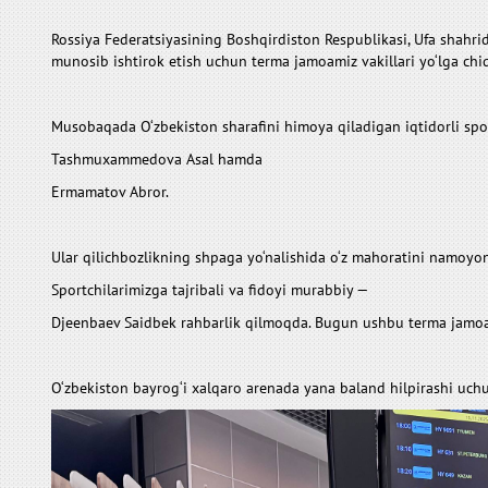
Rossiya Federatsiyasining Boshqirdiston Respublikasi, Ufa shahri
munosib ishtirok etish uchun terma jamoamiz vakillari yo‘lga chiq
Musobaqada O‘zbekiston sharafini himoya qiladigan iqtidorli spo
Tashmuxammedova Asal hamda
Ermamatov Abror.
Ular qilichbozlikning shpaga yo‘nalishida o‘z mahoratini namoyon
Sportchilarimizga tajribali va fidoyi murabbiy —
Djeenbaev Saidbek rahbarlik qilmoqda. Bugun ushbu terma jamoami
O‘zbekiston bayrog‘i xalqaro arenada yana baland hilpirashi uch