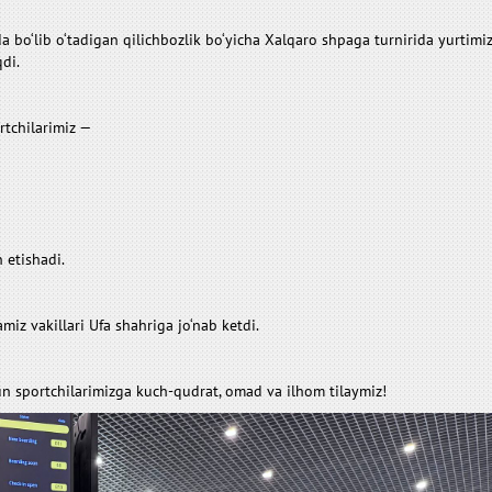
da bo‘lib o‘tadigan qilichbozlik bo‘yicha Xalqaro shpaga turnirida yurtim
di.
rtchilarimiz —
 etishadi.
z vakillari Ufa shahriga jo‘nab ketdi.
un sportchilarimizga kuch-qudrat, omad va ilhom tilaymiz!