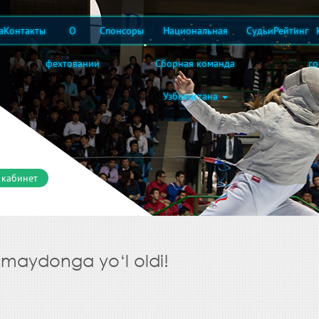
а
Контакты
О
Спонсоры
Национальная
Судьи
Рейтинг
фехтовании
Сборная команда
с
Узбекистана
 кабинет
 maydonga yo‘l oldi!