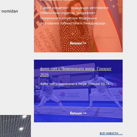
С днём рождения! Федерация фехтования
iz nomidan
Узбекистана сердечно поздравляет
Генерального секретаря Федерации
фехтования Узбекистана и Международн...
больше
фото -сет с Чемпионата мира ,Гонконг
2026
Фото -сет с Чемпионата мира ,Гонконг 2026
больше
все новости ...