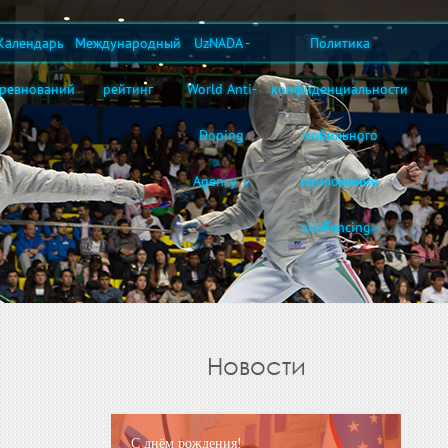
Календарь
Международный
UzNADA -
Политика
оревнований
рейтинг
World Anti-
конфиденциальности
Doping
мобильного
Agency
приложения
«UzFencing»
Новости
С днём рождения!