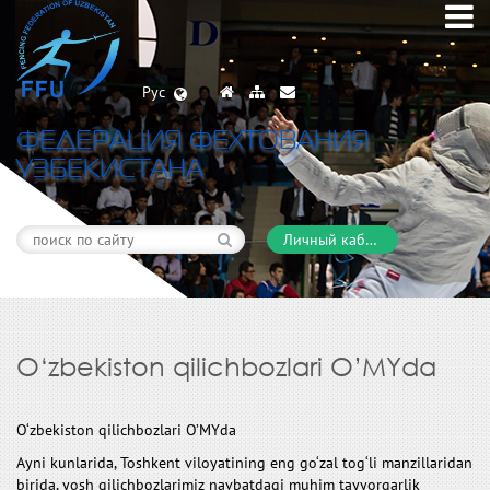
Рус
ФЕДЕРАЦИЯ ФЕХТОВАНИЯ
УЗБЕКИСТАНА
Личный кабинет
O‘zbekiston qilichbozlari O’MYda
O‘zbekiston qilichbozlari O’MYda
Ayni kunlarida, Toshkent viloyatining eng go‘zal tog‘li manzillaridan
birida, yosh qilichbozlarimiz navbatdagi muhim tayyorgarlik