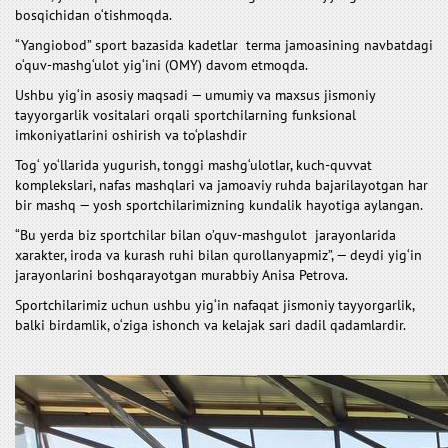
bosqichidan o‘tishmoqda.
“Yangiobod” sport bazasida kadetlar terma jamoasining navbatdagi
o‘quv-mashg‘ulot yig‘ini (OMY) davom etmoqda.
Ushbu yig‘in asosiy maqsadi — umumiy va maxsus jismoniy
tayyorgarlik vositalari orqali sportchilarning funksional
imkoniyatlarini oshirish va to‘plashdir
Tog‘ yo‘llarida yugurish, tonggi mashg‘ulotlar, kuch-quvvat
komplekslari, nafas mashqlari va jamoaviy ruhda bajarilayotgan har
bir mashq — yosh sportchilarimizning kundalik hayotiga aylangan.
“Bu yerda biz sportchilar bilan o’quv-mashgulot jarayonlarida
xarakter, iroda va kurash ruhi bilan qurollanyapmiz”, — deydi yig‘in
jarayonlarini boshqarayotgan murabbiy Anisa Petrova.
Sportchilarimiz uchun ushbu yig‘in nafaqat jismoniy tayyorgarlik,
balki birdamlik, o‘ziga ishonch va kelajak sari dadil qadamlardir.