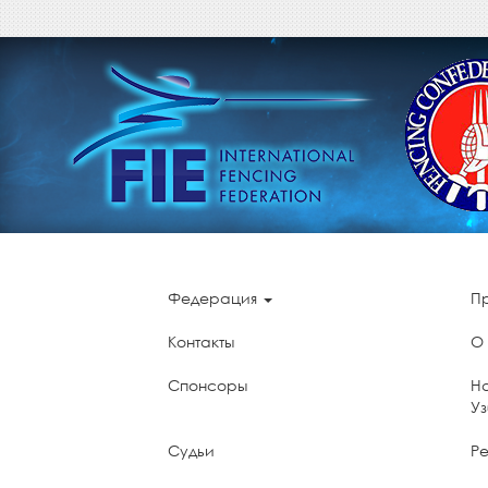
Федерация
П
Контакты
О
Спонсоры
Н
У
Судьи
Ре