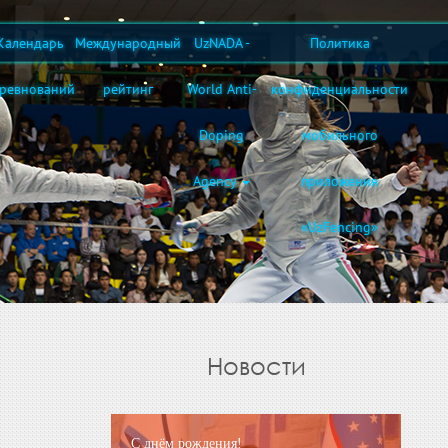
Календарь
Международный
UzNADA -
Политика
оревнований
рейтинг
World Anti-
конфиденциальности
Doping
мобильного
Agency
приложения
«UzFencing»
Новости
С днём рождения!