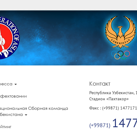
Контакт
ресса
Республика Узбекистан, 
 фехтовании
Стадион «Пахтакор»
Факс : (+99871) 147717
ациональная Сборная команда
збекистана
147
(+99871)
йтинг