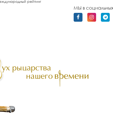
еждународный рейтинг
МЫ в социальных
олитика конфиденциальности
бильного приложения «UzFencing»