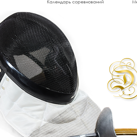
Календарь соревнований
М
UzNADA - World Anti-Doping Agency
П
мо