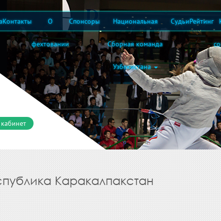
а
Контакты
О
Спонсоры
Национальная
Судьи
Рейтинг
фехтовании
Сборная команда
с
Узбекистана
 кабинет
Республика Каракалпакстан