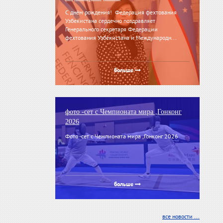
С днём рождения! Федерация фехтования
Узбекистана сердечно поздравляет
Генерального секретаря Федерации
фехтования Узбекистана и Международн...
больше
фото -сет с Чемпионата мира ,Гонконг
2026
Фото -сет с Чемпионата мира ,Гонконг 2026
больше
все новости ...