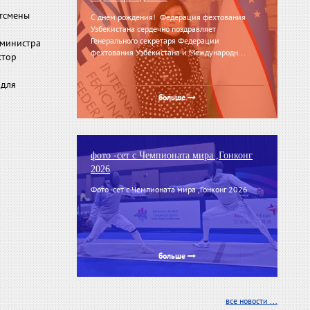
тсмены
С днём рождения! Федерация фехтования
Узбекистана сердечно поздравляет
Генерального секретаря Федерации
 министра
фехтования Узбекистана и Международн...
ктор
 для
больше
фото -сет с Чемпионата мира ,Гонконг
2026
Фото -сет с Чемпионата мира ,Гонконг 2026
больше
все новости ...