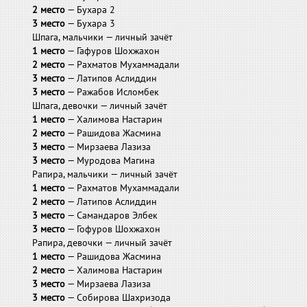
2 место
— Бухара 2
3 место
— Бухара 3
Шпага, мальчики — личный зачёт
1 место
— Гафуров Шохжахон
2 место
— Рахматов Мухаммадали
3 место
— Латипов Аслиддин
3 место
— Ражабов Исломбек
Шпага, девочки — личный зачёт
1 место
— Халимова Настарин
2 место
— Рашидова Жасмина
3 место
— Мирзаева Лазиза
3 место
— Муродова Магина
Рапира, мальчики — личный зачёт
1 место
— Рахматов Мухаммадали
2 место
— Латипов Аслиддин
3 место
— Самандаров Элбек
3 место
— Гофуров Шохжахон
Рапира, девочки — личный зачёт
1 место
— Рашидова Жасмина
2 место
— Халимова Настарин
3 место
— Мирзаева Лазиза
3 место
— Собирова Шахризода