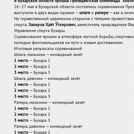
В Бухарской области прошла Президентская олимпиада “Xokim 
26–27 мая в Бухарской области состоялись соревнования Пр
выступили в двух видах оружия —
шпаге
и
рапире
— как в личн
На торжественной церемонии открытия с тёплыми приветстве
спорта,
Закиров Ҳаёт Ўткирович
, заместитель председателя Ф
Управления спорта Бухары.
Соревнования прошли в атмосфере честной борьбы, спортивно
молодых фехтовальщиков на пути к новым достижениям.
Итоговые результаты соревнований
Шпага, мальчики — командный зачёт
1 место
— Бухара 1
2 место
— Бухара 2
3 место
— Бухара 3
Шпага, девочки — командный зачёт
1 место
— Бухара 1
2 место
— Бухара 2
3 место
— Бухара 3
Рапира, мальчики — командный зачёт
1 место
— Бухара 1
2 место
— Бухара 2
3 место
— Бухара 3
Рапира, девочки — командный зачёт
1 место
— Бухара 1