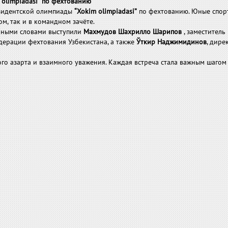
olimpiadasi” по фехтованию
езидентской олимпиады
“Xokim olimpiadasi”
по фехтованию. Юные спор
ом, так и в командном зачёте.
нными словами выступили
Махмудов
Шахрилло Шарипов
, заместитель
едерации фехтования Узбекистана, а также
Ўткир Наджимидинов
, дире
го азарта и взаимного уважения. Каждая встреча стала важным шагом