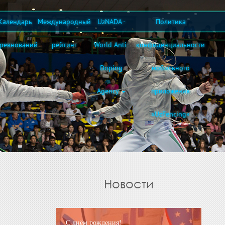
Календарь
Международный
UzNADA -
Политика
оревнований
рейтинг
World Anti-
конфиденциальности
Doping
мобильного
Agency
приложения
«UzFencing»
Новости
С днём рождения!