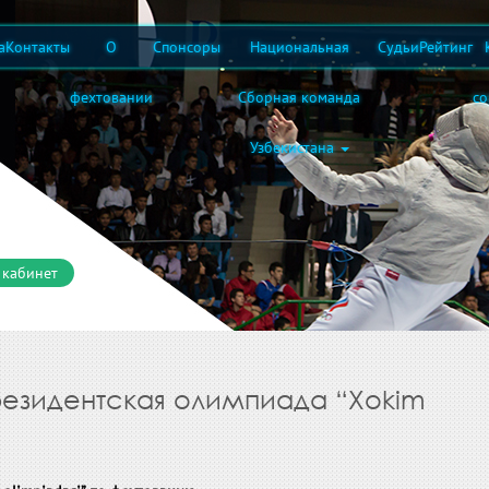
а
Контакты
О
Спонсоры
Национальная
Судьи
Рейтинг
фехтовании
Сборная команда
с
Узбекистана
 кабинет
резидентская олимпиада “Xokim