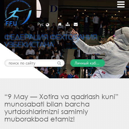
Рус
ФЕДЕРАЦИЯ ФЕХТОВАНИЯ
УЗБЕКИСТАНА
Личный кабинет
“9 May — Xotira va qadrlash kuni”
munosabati bilan barcha
yurtdoshlarimizni samimiy
muborakbod etamiz!