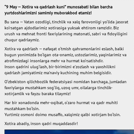
“9 May — Xotira va qadrlash kuni” munosabati bilan barcha
yurtdoshlarimizni samimiy muborakbod etamiz!
Bu sana — Vatan ozodligi, tinchlik va xalq farovonligi yo‘lida jasorat
ko‘rsatgan ajdodlarimiz xotirasiga yuksak ehtirom ramzidir. Biz
urush va mehnat fronti faxriylarining matonati, sabri va fidoyiligini
chuqur qadrlaymiz.
Xotira va qadrlash — nafaqat o‘tmish qahramonlarini eslash, balki
bugun yonimizda bo‘lgan ota-onamiz, ustozlarimiz, yaqinlarimiz va
atrofimizdagi insonlarga mehr va hurmat ko‘rsatishdir.
Inson qadrini ulug‘lash, bir-birimizni e’zozlash va yaxshilikni
qadrlash jamiyatimiz ma’naviy kuchining muhim belgisidir.
O‘zbekiston qilichbozlik federatsiyasi nomidan barchaga, jumladan
faxriylarga mustahkam sog‘liq, uzoq umr, oilalarga tinchlik-
xotirjamlik va fayzu baraka tilaymiz!
Har bir xonadonda mehr-oqibat, o‘zaro hurmat va qadr muhiti
mustahkam bo‘lsin.
Yurtimiz osmoni doimo musaffo, xalqimiz qalbi xotirjam bo‘lsin.
Xotira abadiy, inson qadri muqaddasdir!