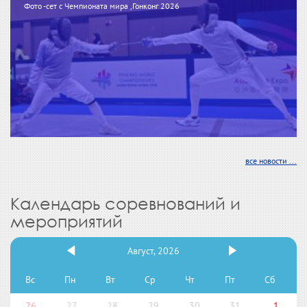
Фото -сет с Чемпионата мира ,Гонконг 2026
все новости ...
Календарь соревнований и
мероприятий
Август, 2026
Вс
Пн
Вт
Ср
Чт
Пт
Сб
26
27
28
29
30
31
1