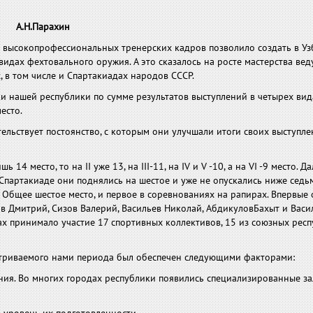
А.Н.Парахин
е высокопрофессиональных тренерских кадров позволило создать в Уз
видах фехтовального оружия. А это сказалось на росте мастерства ве
, в том числе и Спартакиадах народов СССР.
и нашей республики по сумме результатов выступлений в четырех вид
есто.
тельствует постоянство, с которым они улучшали итоги своих выступле
 место, то на II уже 13, на III-11, на IV и V -10, а на VI -9 место. Д
 Спартакиаде они поднялись на шестое и уже не опускались ниже седьм
 Общее шестое место, и первое в соревнованиях на рапирах. Впервые 
 Дмитрий, Сизов Валерий, Васильев Николай, АбдикуловБахыт и Васи
ах принимало участие 17 спортивных коллективов, 15 из союзных респ
атриваемого нами периода был обеспечен следующими факторами:
ния. Во многих городах республики появились специализированные за