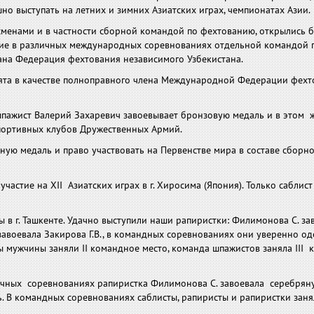
но выступать на летних и зимних Азиатских играх, чемпионатах Азии.
сменами и в частности сборной командой по фехтованию, открылись 
стие в различных международных соревнованиях отдельной командой 
вана Федерация фехтования независимого Узбекистана.
ята в качестве полноправного члена Международной Федерации фехтов
шпажист Валерий Захаревич завоевывает бронзовую медаль и в этом 
портивных клубов Дружественных Армий.
ную медаль и право участвовать на Первенстве мира в составе сборн
астие на XII Азиатских играх в г. Хиросима (Япония). Только саблист 
ры в г. Ташкенте. Удачно выступили наши рапиристки: Филимонова С. з
завоевала Закирова Г.В., в командных соревнованиях они уверенно о
ы мужчины заняли II командное место, команда шпажистов заняла III
в личных соревнованиях рапиристка Филимонова С. завоевала серебрян
. В командных соревнованиях саблисты, рапиристы и рапиристки занял