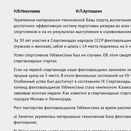
Н.В.Николаева
И.П.Артюшкин
Укрепление материально-технической базы спорта, воспитани
достаточно эффективную систему подготовки резерва во всех 
спортсменов и на их результатах выступления в соревнованиях
За 30 лет участия в Спартакиадах народов СССР фехтовальщик
(мужская и женская), сабля и шпага с 14 места поднялись на 6 м
Успех спортсменов Узбекистана был не случаен. Об этом свиде
спартакиадных стартах.
Если на первой спартакиаде наши фехтовальщики занимали лишь 14
прорыв сразу на 3 место. В итоге финальных состязаний на VII
Особенный успех был достигнут в состязаниях IX Спартакиады.
команд фехтовальщиков Узбекистана стала чемпионом: Казаков
завоевав золотые медали. Как известно в спартакиадных старт
городов Москвы и Ленинграда.
Рост мастерства фехтовальщиков Узбекистана за время рассм
а) Заметно укрепилась материально техническая база фехтова
фехтования;