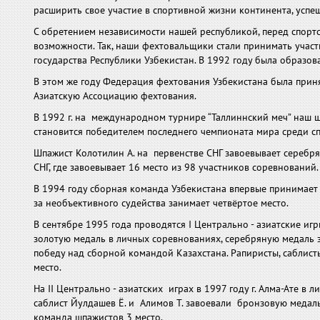
расширить свое участие в спортивной жизни континента, успеш
С обретением независимости нашей республикой, перед спорт
возможности. Так, наши фехтовальщики стали принимать уча
государства Республики Узбекистан. В 1992 году была образо
В этом же году Федерация фехтования Узбекистана была прин
Азиатскую Ассоциацию фехтования.
В 1992 г. на международном турнире “Таллиннский меч” наш 
становится победителем последнего чемпионата мира среди с
Шпажист Колотилин А. на первенстве СНГ завоевывает серебря
СНГ, где завоевывает 16 место из 98 участников соревнований.
В 1994 году сборная команда Узбекистана впервые принимает уч
за необъективного судейства занимает четвёртое место.
В сентябре 1995 года проводятся I Центрально - азиатские иг
золотую медаль в личных соревнованиях, серебряную медаль 
победу над сборной командой Казахстана. Рапиристы, саблист
место.
На II Центрально - азиатских играх в 1997 году г. Алма-Ате 
саблист Йулдашев Ё. и Алимов Т. завоевали бронзовую медаль
команда шпажистов 3 место.