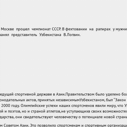
 Москве прошел чемпионат СССР. В фехтовании на рапирах у мужч
анял представитель Узбекистана В.Логвин.
о ведущей спортивной державе в Азии.Правительством было уделено б
онодательных актов, принятых независимымУзбекистаном, был “Закон
 в 2000 году. Олимпийские успехи наших спортсменов явили миру, что 
лей и поэтов, но и страной атлетов,не уступающихв своих возможностя
арства, они свидетельствуют человечеству о потенциале новой стран
м Советом Азии. Это позволило спортсменам и спортивным организац