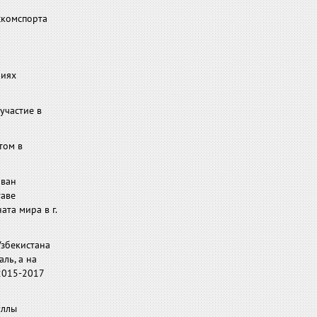
скомспорта
ниях
участие в
том в
ован
таве
ата мира в г.
Узбекистана
ль, а на
2015-2017
уллы