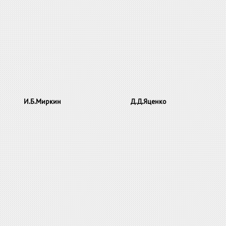
И
.
Б
.
Миркин
Д
.
Д
.
Яценко