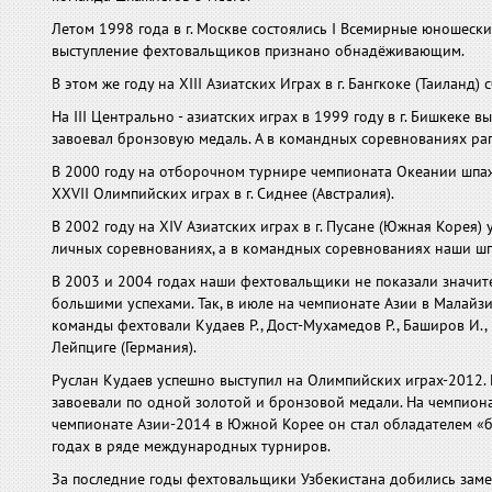
Летом 1998 года в г. Москве состоялись I Всемирные юношески
выступление фехтовальщиков признано обнадёживающим.
В этом же году на XIII Азиатских Играх в г. Бангкоке (Таиланд
На III Центрально - азиатских играх в 1999 году в г. Бишкеке
завоевал бронзовую медаль. А в командных соревнованиях рапи
В 2000 году на отборочном турнире чемпионата Океании шпаж
XXVII Олимпийских играх в г. Сиднее (Австралия).
В 2002 году на XIV Азиатских играх в г. Пусане (Южная Корея)
личных соревнованиях, а в командных соревнованиях наши шп
В 2003 и 2004 годах наши фехтовальщики не показали значит
большими успехами. Так, в июле на чемпионате Азии в Малайз
команды фехтовали Кудаев Р., Дост-Мухамедов Р., Баширов И., 
Лейпциге (Германия).
Руслан Кудаев успешно выступил на Олимпийских играх-2012.
завоевали по одной золотой и бронзовой медали. На чемпион
чемпионате Азии-2014 в Южной Корее он стал обладателем «б
годах в ряде международных турниров.
За последние годы фехтовальщики Узбекистана добились заме