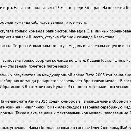
е игры. Наша команда заняла 13 место среди 36 стран. На коллегии Го
) сборная команда саблистов заняла пятое место.
 выступала только команда рапиристов. Мамедов С. в личных соревнова
ристы заняли II место, уступив сборной команде Казахстана.
истка Петрова А. выиграла золотую медаль и завоевала лицензию на 
 участвовала только сборная команда по шпаге. Кудаев Р. стал финалис
ажисты заняли почётное пятое место.
ельных результатов на международной арене. Зато 2005 год ознамен
ии сборная команда рапиристов завоевывает бронзовую медаль. В сос
Ибрагимов Р. В этом же году Кудаев Р. становится финалистом чемпион
 На чемпионате Азии-2013 среди юниоров в Таиланде члены сборной 
ате Азии на Филиппинах Роман Александров завоевал серебряную меда
ронзы». Также в активе наших фехтовальщиков медали, завоеванные 
тных успехов. Наша сборная по шпаге в составе Олег Соколова, Файз