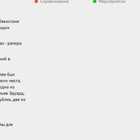
Соревнование
Мероприятия
бекистане
дущих
ах - рапира
ний в
алее был
ого места.
одна из
льев Эдуард,
ублик, две из
лы для