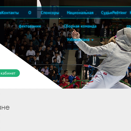
а
Контакты
О
Спонсоры
Национальная
Судьи
Рейтинг
фехтовании
Сборная команда
с
Узбекистана
 кабинет
ане