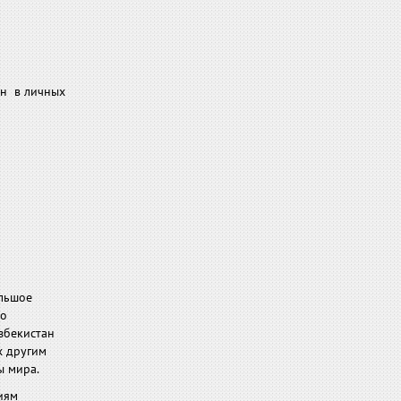
ин в личных
ольшое
 о
Узбекистан
х другим
ы мира.
иям