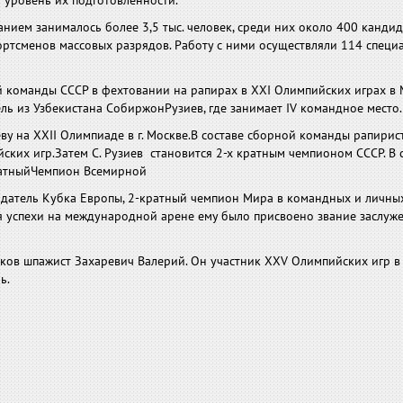
 уровень их подготовленности.
анием занималось более 3,5 тыс. человек, среди них около 400 кандид
ортсменов массовых разрядов. Работу с ними осуществляли 114 специ
ой команды СССР в фехтовании на рапирах в XXI Олимпийских играх в
ель из Узбекистана СобиржонРузиев, где занимает IV командное место.
ву на XXII Олимпиаде в г. Москве.В составе сборной команды рапирис
ких игр.Затем С. Рузиев становится 2-х кратным чемпионом СССР. В 
ратныйЧемпион Всемирной
адатель Кубка Европы, 2-кратный чемпион Мира в командных и личны
 успехи на международной арене ему было присвоено звание заслуж
ков шпажист Захаревич Валерий. Он участник XXV Олимпийских игр в г
ь.