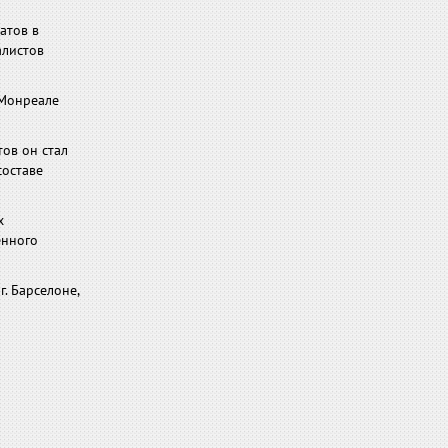
атов в
алистов
 Монреале
тов он стал
составе
х
енного
. Барселоне,