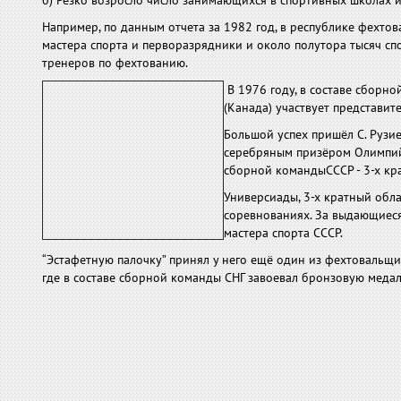
б) Резко возросло число занимающихся в спортивных школах и
Например, по данным отчета за 1982 год, в республике фехтов
мастера спорта и перворазрядники и около полутора тысяч сп
тренеров по фехтованию.
В 1976 году, в составе сборн
(Канада) участвует представит
Большой успех пришёл С. Рузие
серебряным призёром Олимпийс
сборной командыСССР - 3-х к
Универсиады, 3-х кратный обл
соревнованиях. За выдающиеся
мастера спорта СССР.
“Эстафетную палочку” принял у него ещё один из фехтовальщи
где в составе сборной команды СНГ завоевал бронзовую медал