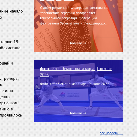
С днём рождения! Федерация фехтования
ание начало
Узбекистана сердечно поздравляет
до
Генерального секретаря Федерации
фехтования Узбекистана и Международн...
старше 19
больше
збекистана,
ношей и
фото -сет с Чемпионата мира ,Гонконг
2026
х тренеры,
Фото -сет с Чемпионата мира ,Гонконг 2026
го
ле и по
ценко
 Артюшкин
данию в
больше
 проявилось
все новости ...