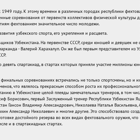
 1949 году. К этому времени в различных городах республики фехтов
енные соревнования от первенств коллективов физической культуры 
ятиям фехтованием значительное число молодежи.
звития узбекского спорта, его укрепления и расцвета.
щиков Узбекистана. На первенстве СССР, среди юношей и девушек не 
амарканда - Валерий Харахалуп. Он же был первым представителем из У
СР.
о девять спартакиад, в стартах которых приняли участие миллионы ю
в финальных соревнованиях встречались не только спортсмены, но и и
енов, что являлось прекрасным способом роста их профессионально
танию в Узбекистане целой плеяды замечательных тренеров, в том чис
иф Борисович, первый Заслуженный тренер Республики Узбекистан Я
тан Гансон Владимир Александрович, Николаева Наталья Васильевна,
ахин Александр Николаевич и многие другие. Это способствовало соз
отовке достойного резерва во всех видах фехтовального оружия, что
сле и в спартакиадных стартах.