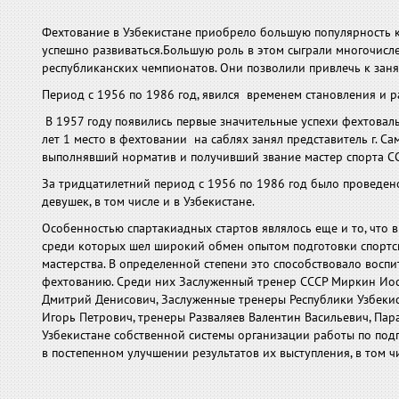
Фехтование в Узбекистане приобрело большую популярность к
успешно развиваться.Большую роль в этом сыграли многочисл
республиканских чемпионатов. Они позволили привлечь к зан
Период с 1956 по 1986 год, явился временем становления и ра
В 1957 году появились первые значительные успехи фехтоваль
лет 1 место в фехтовании на саблях занял представитель г. С
выполнявший норматив и получивший звание мастер спорта СС
За тридцатилетний период с 1956 по 1986 год было проведен
девушек, в том числе и в Узбекистане.
Особенностью спартакиадных стартов являлось еще и то, что 
среди которых шел широкий обмен опытом подготовки спортсм
мастерства. В определенной степени это способствовало воспи
фехтованию. Среди них Заслуженный тренер СССР Миркин Иос
Дмитрий Денисович, Заслуженные тренеры Республики Узбекис
Игорь Петрович, тренеры Разваляев Валентин Васильевич, Пар
Узбекистане собственной системы организации работы по подг
в постепенном улучшении результатов их выступления, в том чи