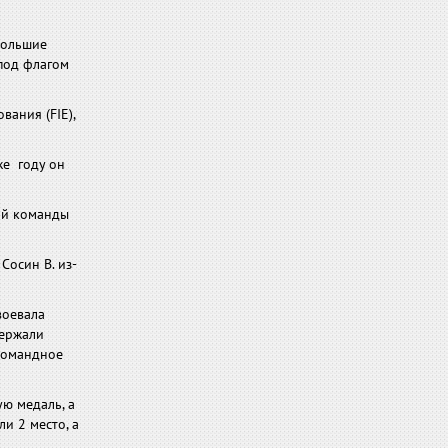
большие
под флагом
ания (FIE),
же году он
ой команды
Сосин В. из-
авоевала
держали
 командное
ую медаль, а
и 2 место, а