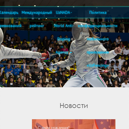
Календарь
Международный
UzNADA -
Политика
оревнований
рейтинг
World Anti-
конфиденциальности
Doping
мобильного
Agency
приложения
«UzFencing»
Новости
С днём рождения!