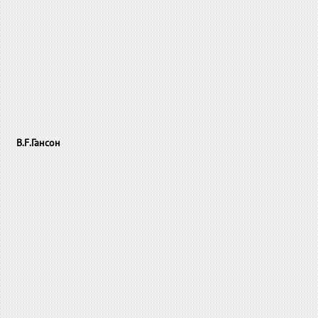
В
.F.
Гансон