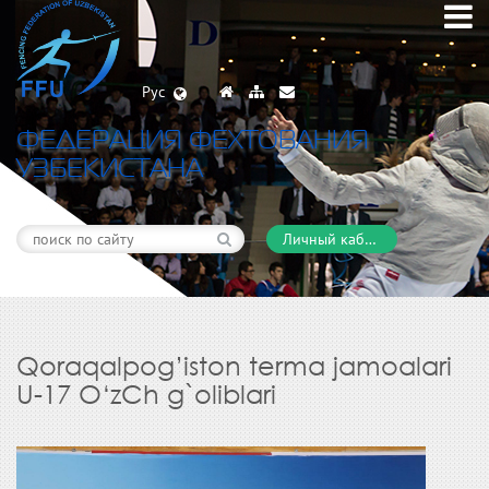
Рус
ФЕДЕРАЦИЯ ФЕХТОВАНИЯ
УЗБЕКИСТАНА
Личный кабинет
Qoraqalpog’iston terma jamoalari
U-17 O‘zCh g`oliblari