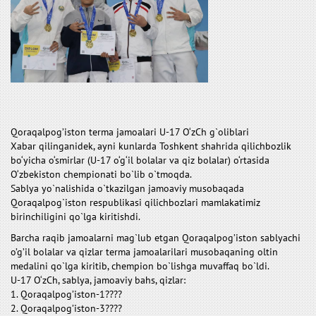
Qoraqalpog’iston terma jamoalari U-17 O‘zCh g`oliblari
Xabar qilinganidek, ayni kunlarda Toshkent shahrida qilichbozlik
bo‘yicha o‘smirlar (U-17 o‘g‘il bolalar va qiz bolalar) o‘rtasida
O‘zbekiston chempionati bo`lib o`tmoqda.
Sablya yo`nalishida o`tkazilgan jamoaviy musobaqada
Qoraqalpog`iston respublikasi qilichbozlari mamlakatimiz
birinchiligini qo`lga kiritishdi.
Barcha raqib jamoalarni mag`lub etgan Qoraqalpog’iston sablyachi
o’g’il bolalar va qizlar terma jamoalarilari musobaqaning oltin
medalini qo`lga kiritib, chempion bo`lishga muvaffaq bo`ldi.
U-17 O‘zCh, sablya, jamoaviy bahs, qizlar:
1. Qoraqalpog’iston-1????
2. Qoraqalpog’iston-3????