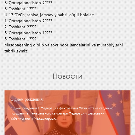
3. Qoraqalpog’iston-2????
3. Toshkent-1????.
U-17 O‘zCh, sablya, jamoaviy bahsi, o`g`il bolalar:
1. Qoraqalpog’iston-2????
2. Toshkent-2????
3. Qoraqalpog’iston-1????
3. Toshkent-1????.
Musobaqaning g`olib va sovrindor jamoalarini va murabbiylarni
tabriklaymiz!
Новости
С днём рождения!
С днём рождения! Федерация фехтования Узбекистана сердечно
поздравляет Генерального секретаря Федерации фехтования
Узбекистана и Международн...