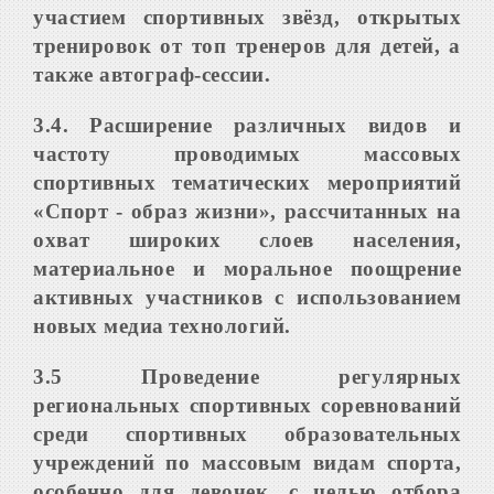
участием спортивных зв
ё
зд, открытых
тренировок от топ тренеров для детей, а
также автограф-сессии
.
3.4. Р
асширение различных видов и
частоту проводимых массовых
спортивных тематических мероприятий
«Спорт - образ жизни», рассчитанных на
охват широких слоев населения,
материальное и моральное поощрение
активных участников с использованием
новых медиа
технологий
.
3.5 П
роведение регулярных
региональных спортивных соревнований
среди спортивных образовательных
учреждений по массовым видам спорта,
особенно для девочек, с целью отбора