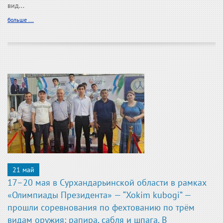
вид...
больше ...
21 май
17–20 мая в Сурхандарьинской области в рамках
«Олимпиады Президента» — “Xokim kubogi” —
прошли соревнования по фехтованию по трём
видам оружия: рапира, сабля и шпага. В