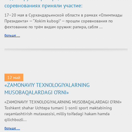
соревнованиях приняли участие:
17–20 мая в Сурхандарьинской области в рамках «Олимпиады
Президента» — “Xokim kubogi” — прошли соревнования по
фехтованию по трём видам оружия: рапира, сабля ...
больше ...
12 май
«ZAMONAVIY TEXNOLOGIYALARNING
MUSOBAQALARDAGI O‘RNI»
«ZAMONAVIY TEXNOLOGIYALARNING MUSOBAQALARDAGI O‘RNI»
Toshkent shahar Uchtepa tumani 1-sonli sport maktabining
raqamlashtirish mutaxassisi, milliy toifadagi hakam hamda
qilichbozli...
больше ...