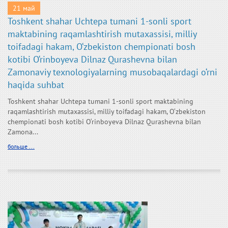
21 май
Toshkent shahar Uchtepa tumani 1-sonli sport
maktabining raqamlashtirish mutaxassisi, milliy
toifadagi hakam, O‘zbekiston chempionati bosh
kotibi O‘rinboyeva Dilnaz Qurashevna bilan
Zamonaviy texnologiyalarning musobaqalardagi o‘rni
haqida suhbat
Toshkent shahar Uchtepa tumani 1-sonli sport maktabining
raqamlashtirish mutaxassisi, milliy toifadagi hakam, O‘zbekiston
chempionati bosh kotibi O‘rinboyeva Dilnaz Qurashevna bilan
Zamona...
больше ...