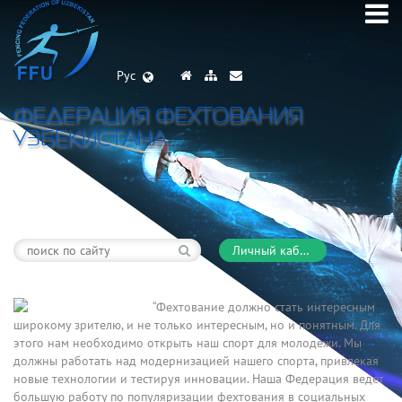
Рус
ФЕДЕРАЦИЯ ФЕХТОВАНИЯ
УЗБЕКИСТАНА
Личный кабинет
“Фехтование должно стать интересным
широкому зрителю, и не только интересным, но и понятным. Для
этого нам необходимо открыть наш спорт для молодежи. Мы
должны работать над модернизацией нашего спорта, привлекая
новые технологии и тестируя инновации. Наша Федерация ведет
большую работу по популяризации фехтования в социальных