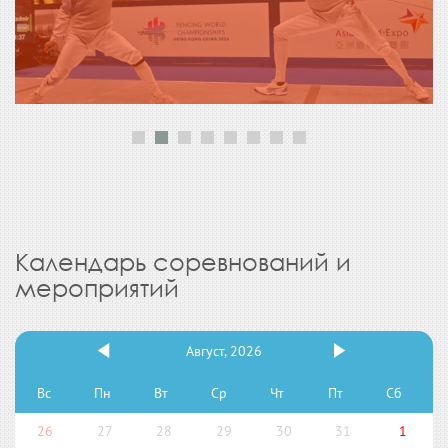
Календарь соревнований и
мероприятий
Август, 2026
Вс
Пн
Вт
Ср
Чт
Пт
Сб
26
27
28
29
30
31
1