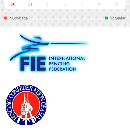
30
31
1
2
3
4
5
Musobaqa
Voqealar