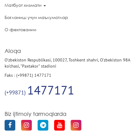
Матбуот хизмати
Боғланиш учун маълумотлар
О фехтовании
Aloqa
O'zbekiston Respublikasi, 100027, Toshkent shahri, O'zbekiston 98A
ko'chasi, "Paxtakor" stadioni
Faks : (+99871) 1477171
1477171
(+99871)
Biz ijtimoiy tarmoqlarda