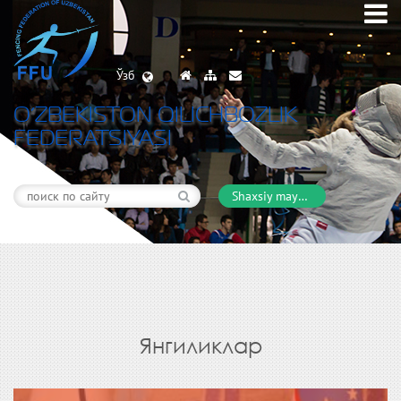
Ўзб
O’ZBEKISTON QILICHBOZLIK
FEDERATSIYASI
Shaxsiy maydon
Янгиликлар