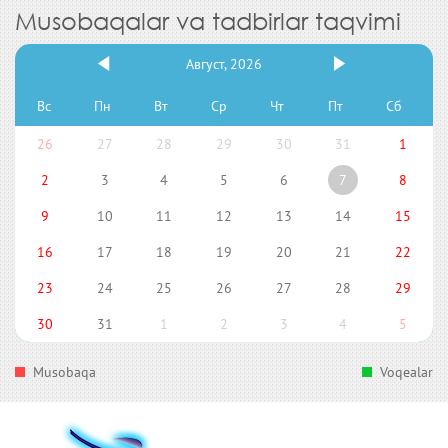
Musobaqalar va tadbirlar taqvimi
Август, 2026
Вс
Пн
Вт
Ср
Чт
Пт
Сб
26
27
28
29
30
31
1
2
3
4
5
6
7
8
9
10
11
12
13
14
15
16
17
18
19
20
21
22
23
24
25
26
27
28
29
30
31
1
2
3
4
5
Musobaqa
Voqealar