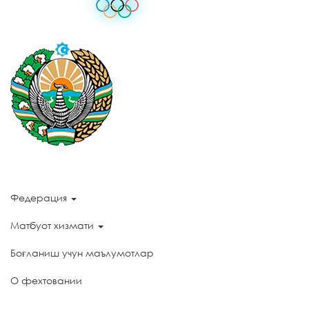
Федерация
Матбуот хизмати
Боғланиш учун маълумотлар
О фехтовании