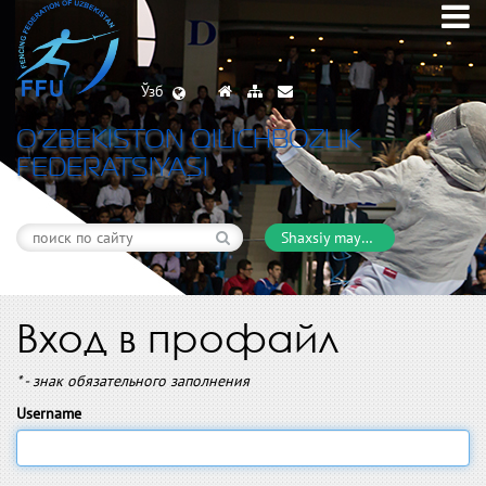
Ўзб
O’ZBEKISTON QILICHBOZLIK
FEDERATSIYASI
Shaxsiy maydon
Вход в профайл
* - знак обязательного заполнения
Username