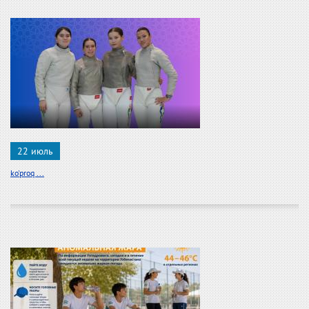
22 июль
ko'proq ...