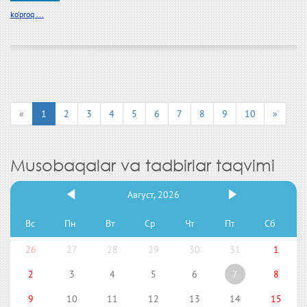
ko'proq ...
«
1
2
3
4
5
6
7
8
9
10
»
Musobaqalar va tadbirlar taqvimi
Август, 2026
Вс
Пн
Вт
Ср
Чт
Пт
Сб
26
27
28
29
30
31
1
2
3
4
5
6
7
8
9
10
11
12
13
14
15