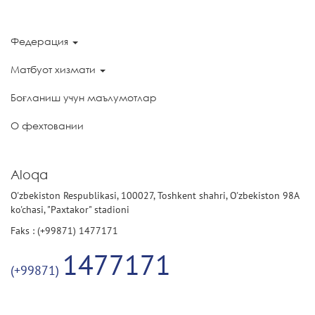
Федерация
Матбуот хизмати
Боғланиш учун маълумотлар
О фехтовании
Aloqa
O'zbekiston Respublikasi, 100027, Toshkent shahri, O'zbekiston 98A
ko'chasi, "Paxtakor" stadioni
Faks : (+99871) 1477171
1477171
(+99871)