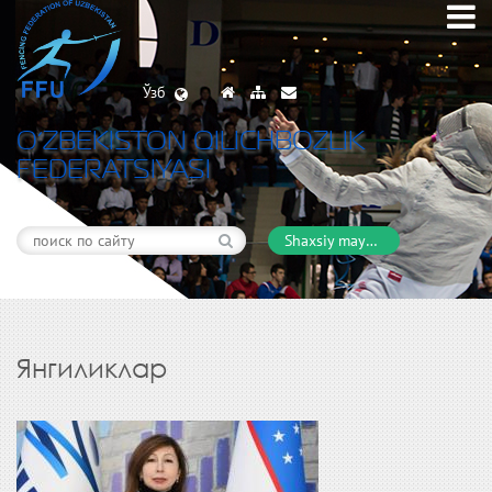
Ўзб
O’ZBEKISTON QILICHBOZLIK
FEDERATSIYASI
Shaxsiy maydon
Янгиликлар