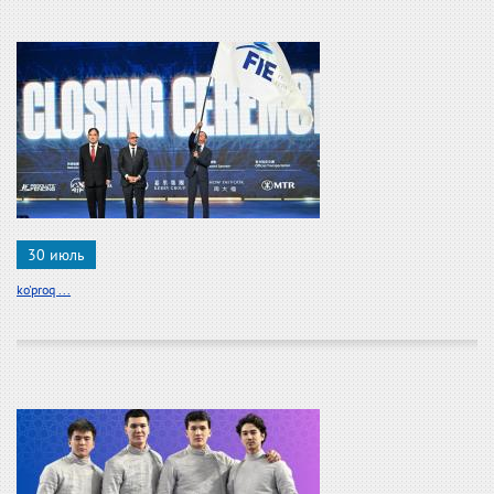
30 июль
ko'proq ...