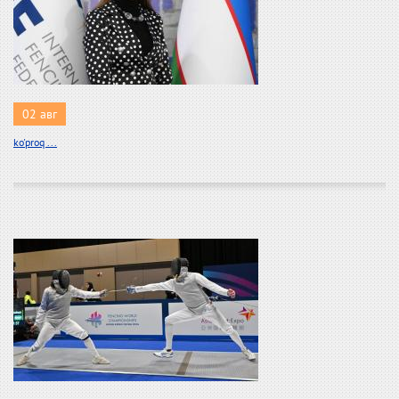
02 авг
ko'proq ...