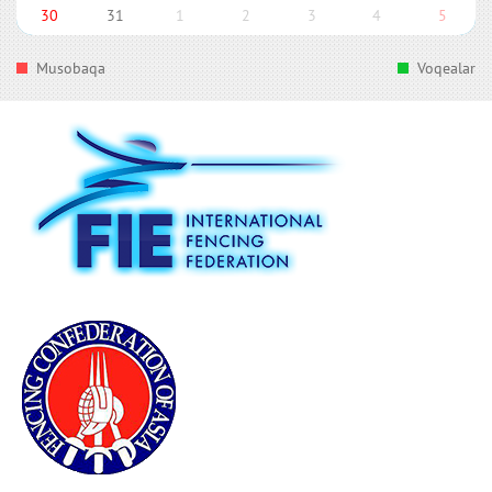
30
31
1
2
3
4
5
Musobaqa
Voqealar