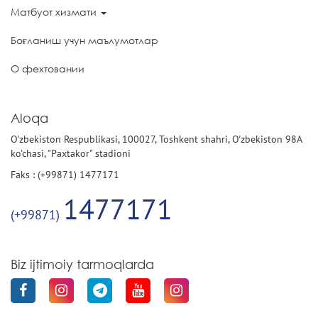
Матбуот хизмати
Боғланиш учун маълумотлар
О фехтовании
Aloqa
O'zbekiston Respublikasi, 100027, Toshkent shahri, O'zbekiston 98A
ko'chasi, "Paxtakor" stadioni
Faks : (+99871) 1477171
1477171
(+99871)
Biz ijtimoiy tarmoqlarda