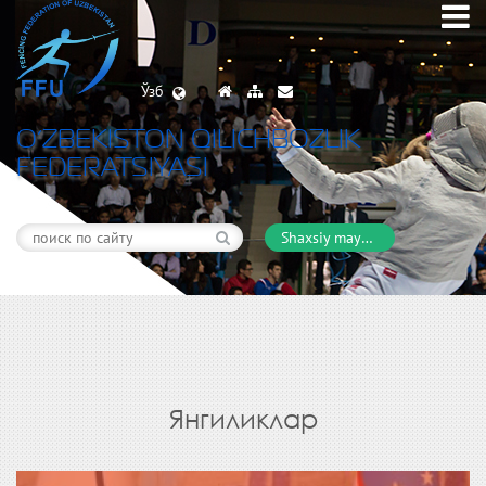
Ўзб
O’ZBEKISTON QILICHBOZLIK
FEDERATSIYASI
Shaxsiy maydon
Янгиликлар