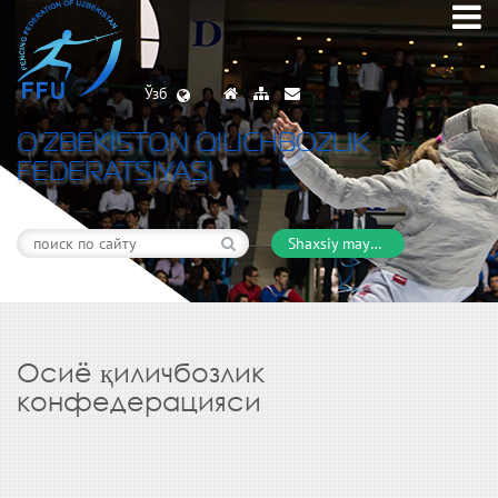
Ўзб
O’ZBEKISTON QILICHBOZLIK
FEDERATSIYASI
Shaxsiy maydon
Осиё қиличбозлик
конфедерацияси