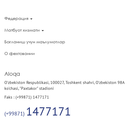
Федерация
Матбуот хизмати
Боғланиш учун маълумотлар
О фехтовании
Aloqa
O'zbekiston Respublikasi, 100027, Toshkent shahri, O'zbekiston 98A
ko'chasi, "Paxtakor" stadioni
Faks : (+99871) 1477171
1477171
(+99871)