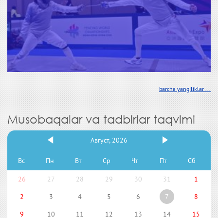
barcha yangiliklar ...
Musobaqalar va tadbirlar taqvimi
Август, 2026
Вс
Пн
Вт
Ср
Чт
Пт
Сб
26
27
28
29
30
31
1
2
3
4
5
6
7
8
9
10
11
12
13
14
15