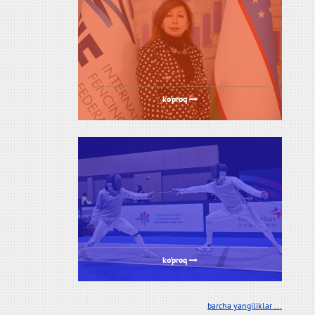
ko'proq
ko'proq
barcha yangiliklar ...