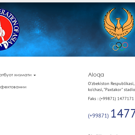
Aloqa
атбуот хизмати
O'zbekiston Respublikasi,
 фехтовании
ko'chasi, "Paxtakor" stadi
Faks : (+99871) 1477171
147
(+99871)