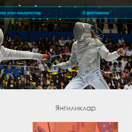
ниш учун маълумотлар
О фехтовании
Янгиликлар