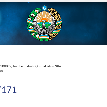
 100027, Toshkent shahri, O'zbekiston 98A
oni
7171