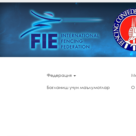
Федерация
М
Боғланиш учун маълумотлар
О