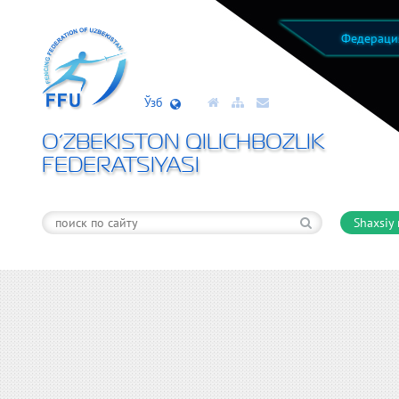
Федерац
Ўзб
O’ZBEKISTON QILICHBOZLIK
FEDERATSIYASI
Shaxsiy