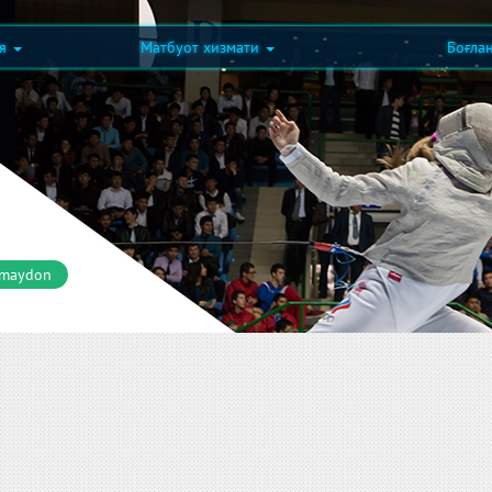
ия
Матбуот хизмати
Боғла
 maydon