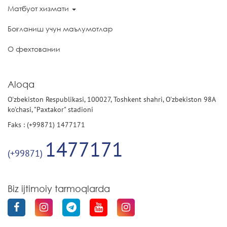
Матбуот хизмати
Боғланиш учун маълумотлар
О фехтовании
Aloqa
O'zbekiston Respublikasi, 100027, Toshkent shahri, O'zbekiston 98A
ko'chasi, "Paxtakor" stadioni
Faks : (+99871) 1477171
1477171
(+99871)
Biz ijtimoiy tarmoqlarda