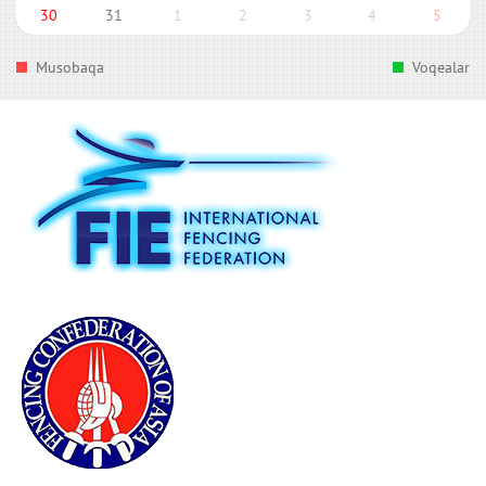
30
31
1
2
3
4
5
Musobaqa
Voqealar