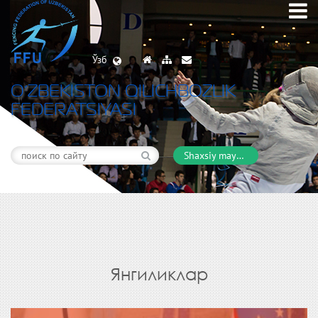
Ўзб
O’ZBEKISTON QILICHBOZLIK
FEDERATSIYASI
Shaxsiy maydon
Янгиликлар