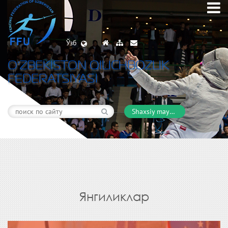
Ўзб
O’ZBEKISTON QILICHBOZLIK
FEDERATSIYASI
Shaxsiy maydon
Янгиликлар