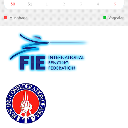
30
31
1
2
3
4
5
Musobaqa
Voqealar