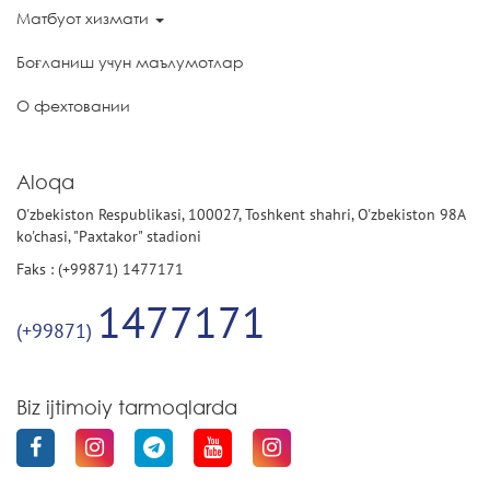
Матбуот хизмати
Боғланиш учун маълумотлар
О фехтовании
Aloqa
O'zbekiston Respublikasi, 100027, Toshkent shahri, O'zbekiston 98A
ko'chasi, "Paxtakor" stadioni
Faks : (+99871) 1477171
1477171
(+99871)
Biz ijtimoiy tarmoqlarda