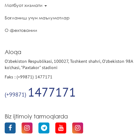
Матбуот хизмати
Боғланиш учун маълумотлар
О фехтовании
Aloqa
O'zbekiston Respublikasi, 100027, Toshkent shahri, O'zbekiston 98A
ko'chasi, "Paxtakor" stadioni
Faks : (+99871) 1477171
1477171
(+99871)
Biz ijtimoiy tarmoqlarda