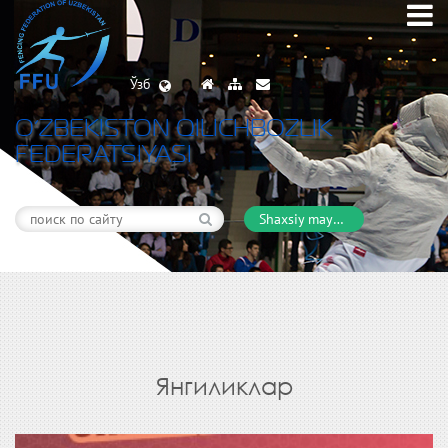
Ўзб
O’ZBEKISTON QILICHBOZLIK
FEDERATSIYASI
Shaxsiy maydon
Янгиликлар