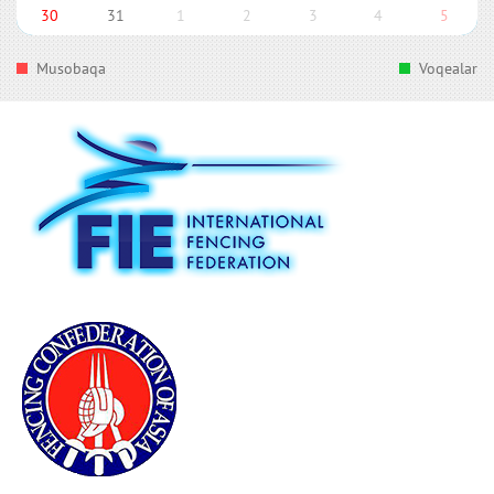
30
31
1
2
3
4
5
Musobaqa
Voqealar