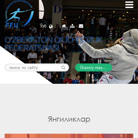
Ўзб
O’ZBEKISTON QILICHBOZLIK
FEDERATSIYASI
Shaxsiy maydon
Янгиликлар