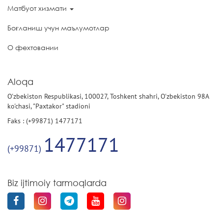
Матбуот хизмати
Боғланиш учун маълумотлар
О фехтовании
Aloqa
O'zbekiston Respublikasi, 100027, Toshkent shahri, O'zbekiston 98A
ko'chasi, "Paxtakor" stadioni
Faks : (+99871) 1477171
1477171
(+99871)
Biz ijtimoiy tarmoqlarda