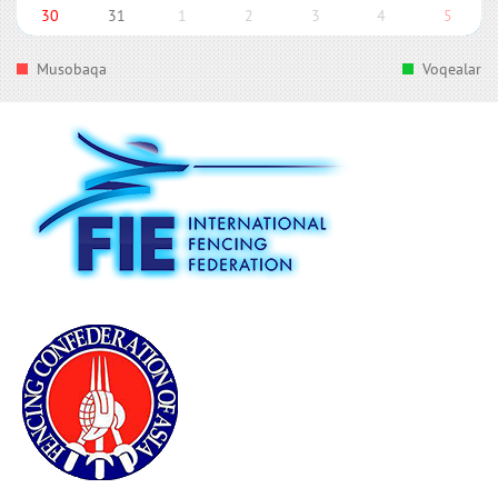
30
31
1
2
3
4
5
Musobaqa
Voqealar