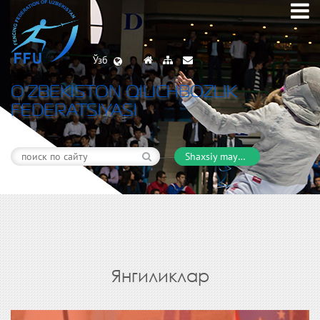
Ўзб
O’ZBEKISTON QILICHBOZLIK
FEDERATSIYASI
Shaxsiy maydon
Янгиликлар