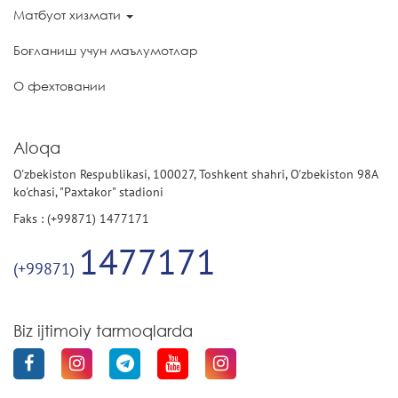
Матбуот хизмати
Боғланиш учун маълумотлар
О фехтовании
Aloqa
O'zbekiston Respublikasi, 100027, Toshkent shahri, O'zbekiston 98A
ko'chasi, "Paxtakor" stadioni
Faks : (+99871) 1477171
1477171
(+99871)
Biz ijtimoiy tarmoqlarda