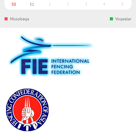
30
31
1
2
3
4
5
Musobaqa
Voqealar