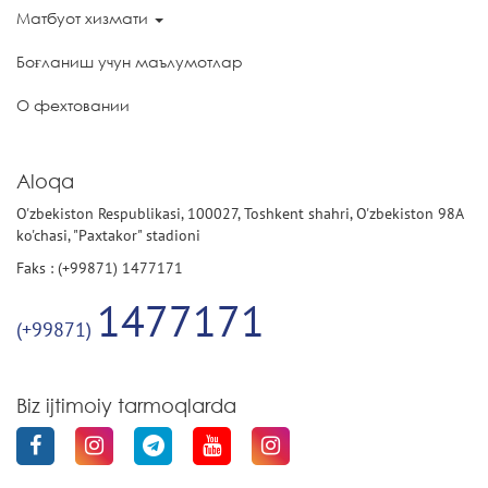
Матбуот хизмати
Боғланиш учун маълумотлар
О фехтовании
Aloqa
O'zbekiston Respublikasi, 100027, Toshkent shahri, O'zbekiston 98A
ko'chasi, "Paxtakor" stadioni
Faks : (+99871) 1477171
1477171
(+99871)
Biz ijtimoiy tarmoqlarda