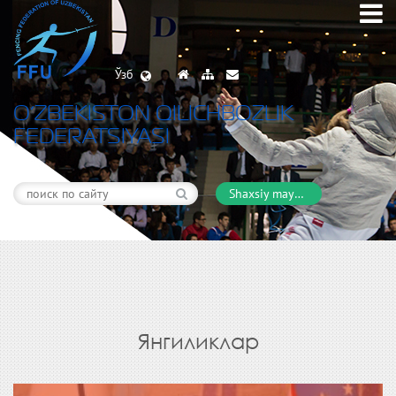
Ўзб
O’ZBEKISTON QILICHBOZLIK
FEDERATSIYASI
Shaxsiy maydon
Янгиликлар