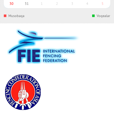
30
31
1
2
3
4
5
Musobaqa
Voqealar