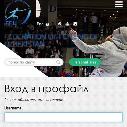
Eng
FEDERATION OF FENCING OF
UZBEKISTAN
Personal area
Вход в профайл
* - знак обязательного заполнения
Username