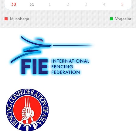
30
31
1
2
3
4
5
Musobaqa
Voqealar