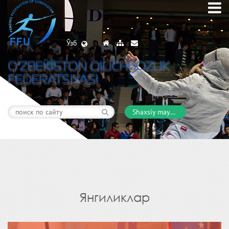
Ўзб
O’ZBEKISTON QILICHBOZLIK
FEDERATSIYASI
Shaxsiy maydon
Янгиликлар