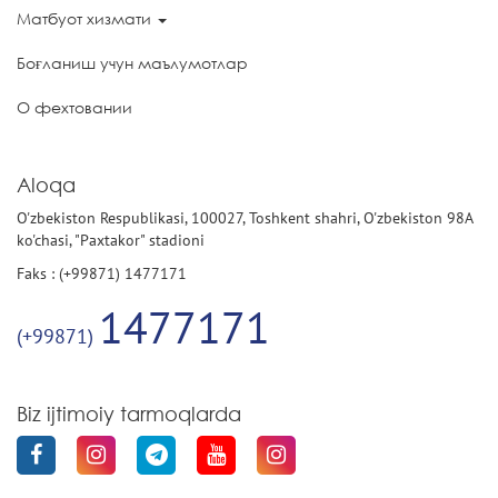
Матбуот хизмати
Боғланиш учун маълумотлар
О фехтовании
Aloqa
O'zbekiston Respublikasi, 100027, Toshkent shahri, O'zbekiston 98A
ko'chasi, "Paxtakor" stadioni
Faks : (+99871) 1477171
1477171
(+99871)
Biz ijtimoiy tarmoqlarda