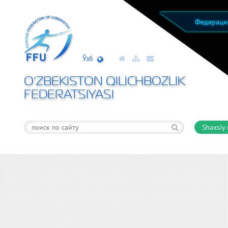
Федерац
Ўзб
O’ZBEKISTON QILICHBOZLIK
FEDERATSIYASI
Shaxsiy