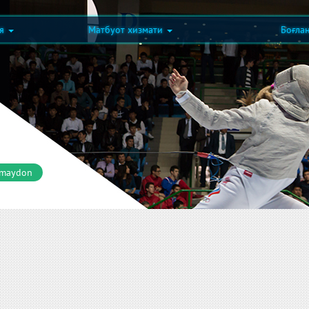
ия
Матбуот хизмати
Боғла
 maydon