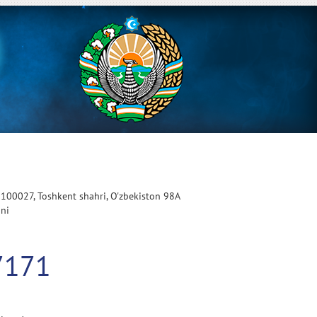
 100027, Toshkent shahri, O'zbekiston 98A
oni
7171