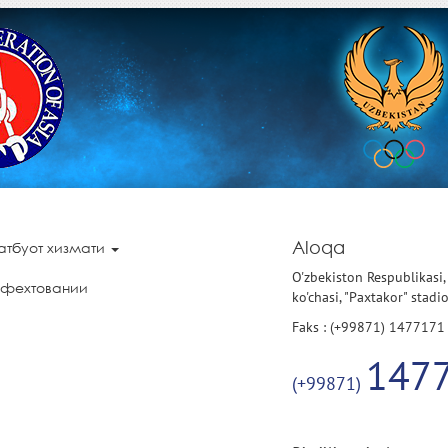
Aloqa
атбуот хизмати
O'zbekiston Respublikasi,
 фехтовании
ko'chasi, "Paxtakor" stadi
Faks : (+99871) 1477171
147
(+99871)