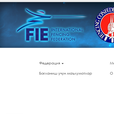
Федерация
М
Боғланиш учун маълумотлар
О