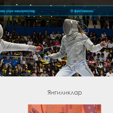
ниш учун маълумотлар
О фехтовании
Янгиликлар