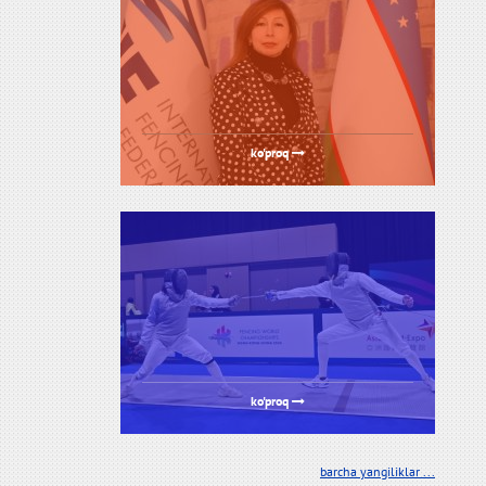
ko'proq
ko'proq
barcha yangiliklar ...