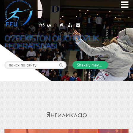
Ўзб
O’ZBEKISTON QILICHBOZLIK
FEDERATSIYASI
Shaxsiy maydon
Янгиликлар