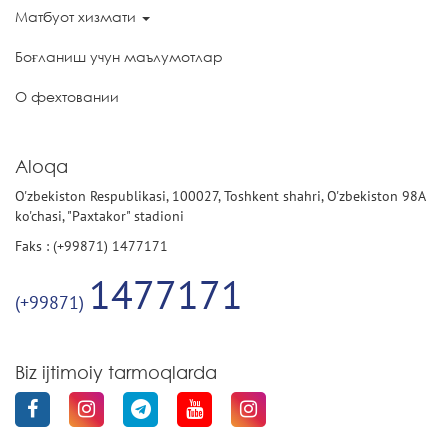
Матбуот хизмати
Боғланиш учун маълумотлар
О фехтовании
Aloqa
O'zbekiston Respublikasi, 100027, Toshkent shahri, O'zbekiston 98A
ko'chasi, "Paxtakor" stadioni
Faks : (+99871) 1477171
1477171
(+99871)
Biz ijtimoiy tarmoqlarda