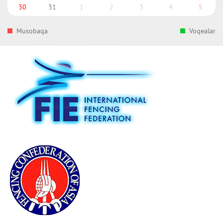
30
31
1
2
3
4
5
Musobaqa
Voqealar