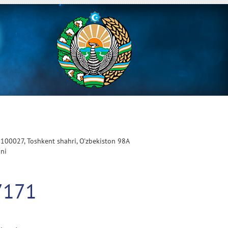
 100027, Toshkent shahri, O'zbekiston 98A
oni
7171