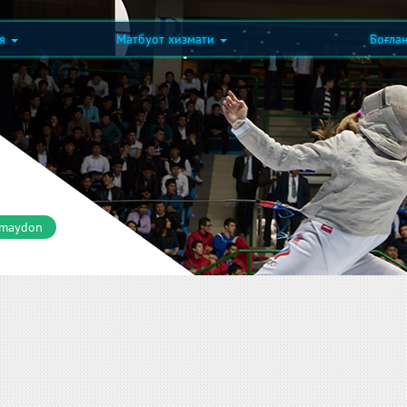
ия
Матбуот хизмати
Боғла
 maydon