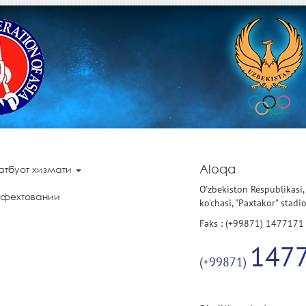
Aloqa
атбуот хизмати
O'zbekiston Respublikasi,
 фехтовании
ko'chasi, "Paxtakor" stadi
Faks : (+99871) 1477171
147
(+99871)