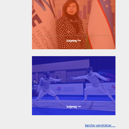
ko'proq
ko'proq
barcha yangiliklar ...