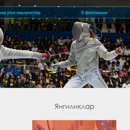
ниш учун маълумотлар
О фехтовании
Янгиликлар