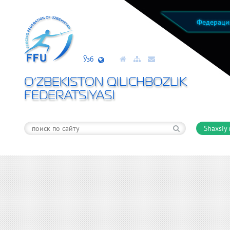
Федерац
Ўзб
O’ZBEKISTON QILICHBOZLIK
FEDERATSIYASI
Shaxsiy