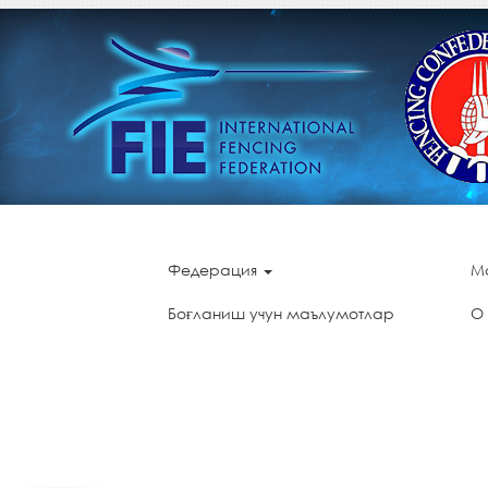
Федерация
М
Боғланиш учун маълумотлар
О