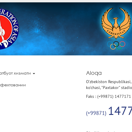
Aloqa
атбуот хизмати
O'zbekiston Respublikasi,
 фехтовании
ko'chasi, "Paxtakor" stadi
Faks : (+99871) 1477171
147
(+99871)