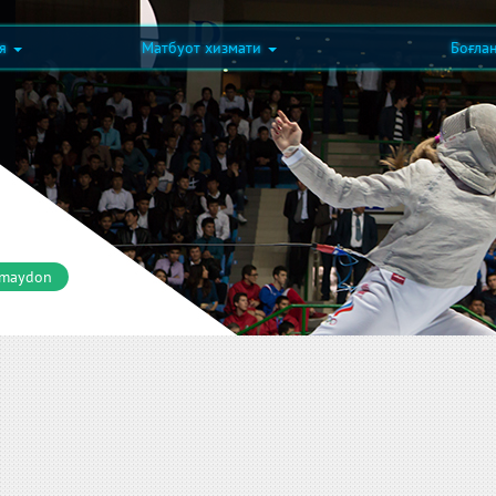
ия
Матбуот хизмати
Боғла
 maydon