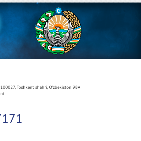
 100027, Toshkent shahri, O'zbekiston 98A
oni
7171