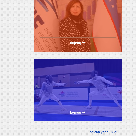
ko'proq
ko'proq
barcha yangiliklar ...