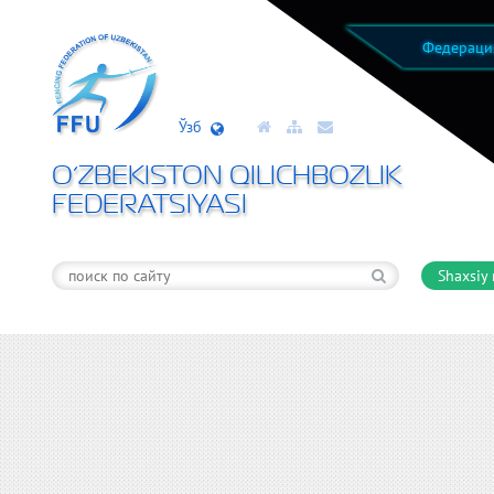
Федерац
Ўзб
O’ZBEKISTON QILICHBOZLIK
FEDERATSIYASI
Shaxsiy