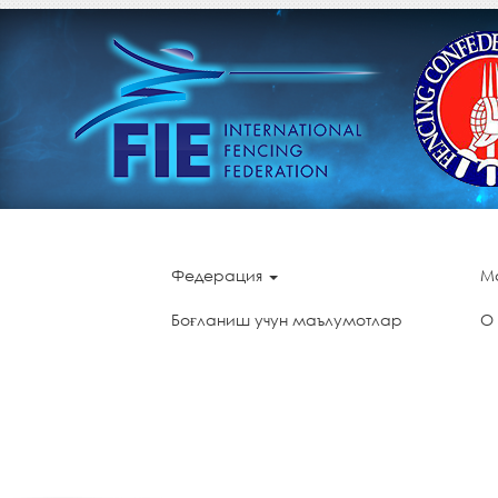
Федерация
М
Боғланиш учун маълумотлар
О