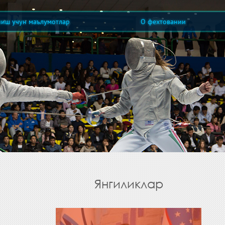
ниш учун маълумотлар
О фехтовании
Янгиликлар