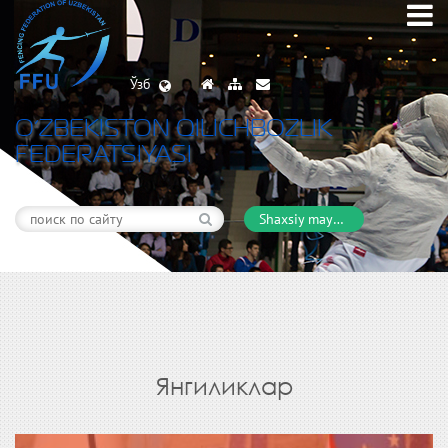
Ўзб
O’ZBEKISTON QILICHBOZLIK
FEDERATSIYASI
Shaxsiy maydon
Янгиликлар