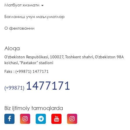
Матбуот хизмати
Боғланиш учун маълумотлар
О фехтовании
Aloqa
O'zbekiston Respublikasi, 100027, Toshkent shahri, O'zbekiston 98A
ko'chasi, "Paxtakor" stadioni
Faks : (+99871) 1477171
1477171
(+99871)
Biz ijtimoiy tarmoqlarda