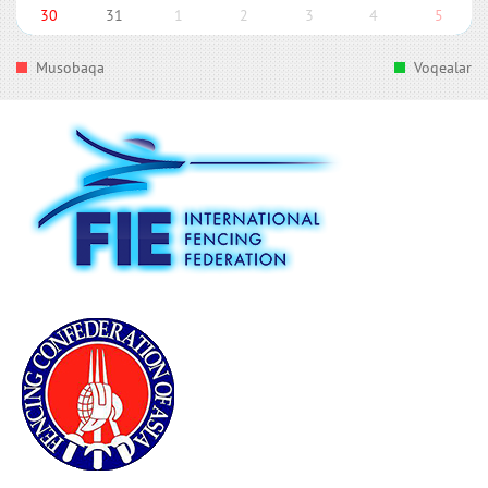
30
31
1
2
3
4
5
Musobaqa
Voqealar