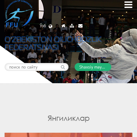
Ўзб
O’ZBEKISTON QILICHBOZLIK
FEDERATSIYASI
Shaxsiy maydon
Янгиликлар