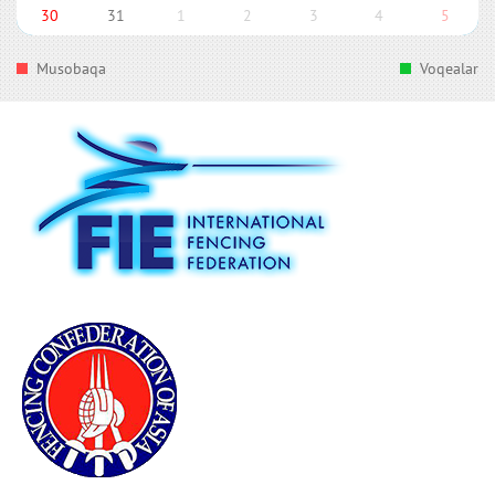
30
31
1
2
3
4
5
Musobaqa
Voqealar