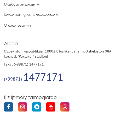
Матбуот хизмати
Боғланиш учун маълумотлар
О фехтовании
Aloqa
O'zbekiston Respublikasi, 100027, Toshkent shahri, O'zbekiston 98A
ko'chasi, "Paxtakor" stadioni
Faks : (+99871) 1477171
1477171
(+99871)
Biz ijtimoiy tarmoqlarda