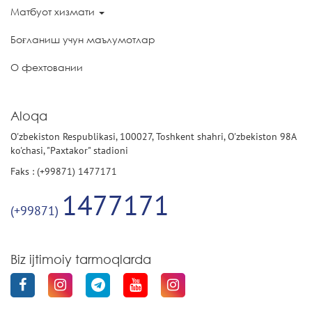
Матбуот хизмати
Боғланиш учун маълумотлар
О фехтовании
Aloqa
O'zbekiston Respublikasi, 100027, Toshkent shahri, O'zbekiston 98A
ko'chasi, "Paxtakor" stadioni
Faks : (+99871) 1477171
1477171
(+99871)
Biz ijtimoiy tarmoqlarda