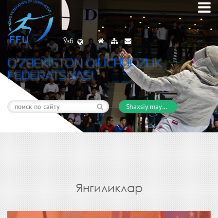
Ўзб
O’ZBEKISTON QILICHBOZLIK
FEDERATSIYASI
Shaxsiy maydon
Янгиликлар