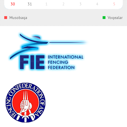
30
31
1
2
3
4
5
Musobaqa
Voqealar