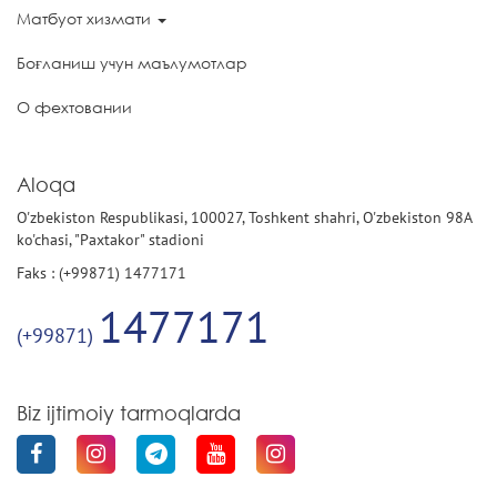
Матбуот хизмати
Боғланиш учун маълумотлар
О фехтовании
Aloqa
O'zbekiston Respublikasi, 100027, Toshkent shahri, O'zbekiston 98A
ko'chasi, "Paxtakor" stadioni
Faks : (+99871) 1477171
1477171
(+99871)
Biz ijtimoiy tarmoqlarda