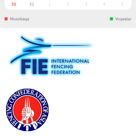
30
31
1
2
3
4
5
Musobaqa
Voqealar