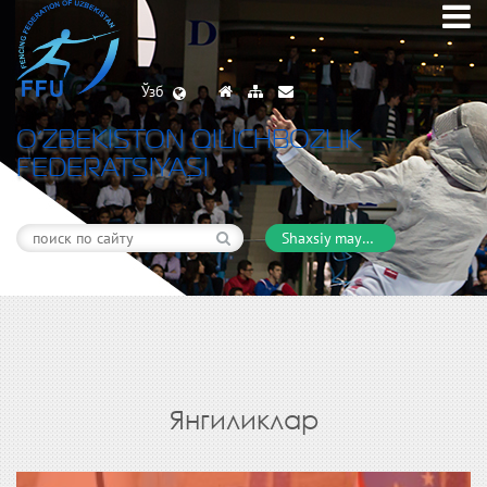
Ўзб
O’ZBEKISTON QILICHBOZLIK
FEDERATSIYASI
Shaxsiy maydon
Янгиликлар