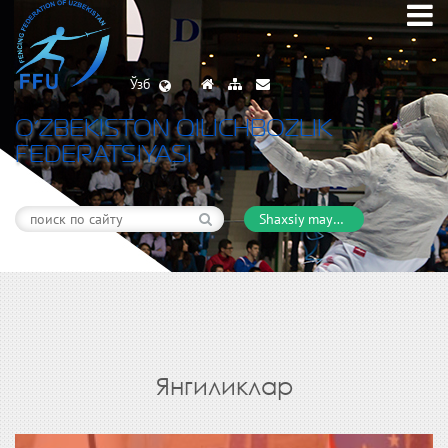
Ўзб
O’ZBEKISTON QILICHBOZLIK
FEDERATSIYASI
Shaxsiy maydon
Янгиликлар