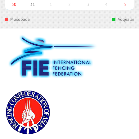
30
31
1
2
3
4
5
Musobaqa
Voqealar