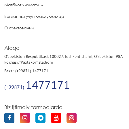
Матбуот хизмати
Боғланиш учун маълумотлар
О фехтовании
Aloqa
O'zbekiston Respublikasi, 100027, Toshkent shahri, O'zbekiston 98A
ko'chasi, "Paxtakor" stadioni
Faks : (+99871) 1477171
1477171
(+99871)
Biz ijtimoiy tarmoqlarda