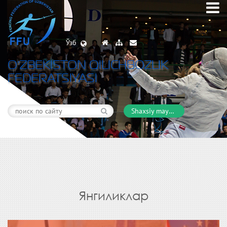
Ўзб
O’ZBEKISTON QILICHBOZLIK
FEDERATSIYASI
Shaxsiy maydon
Янгиликлар