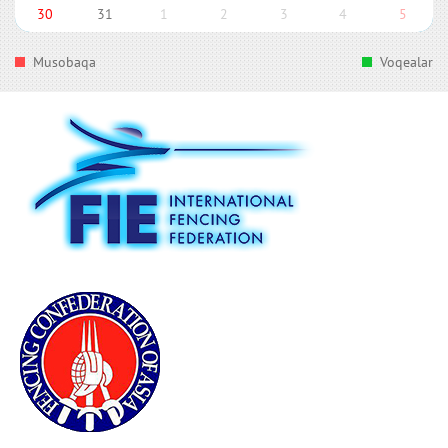
30
31
1
2
3
4
5
Musobaqa
Voqealar