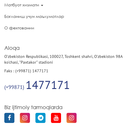
Матбуот хизмати
Боғланиш учун маълумотлар
О фехтовании
Aloqa
O'zbekiston Respublikasi, 100027, Toshkent shahri, O'zbekiston 98A
ko'chasi, "Paxtakor" stadioni
Faks : (+99871) 1477171
1477171
(+99871)
Biz ijtimoiy tarmoqlarda