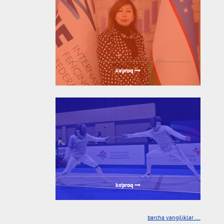
ko'proq
ko'proq
barcha yangiliklar ...