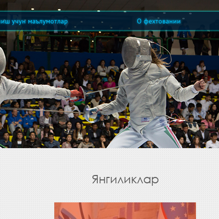
ниш учун маълумотлар
О фехтовании
Янгиликлар