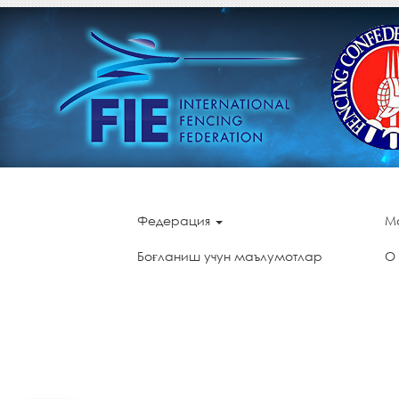
Федерация
М
Боғланиш учун маълумотлар
О