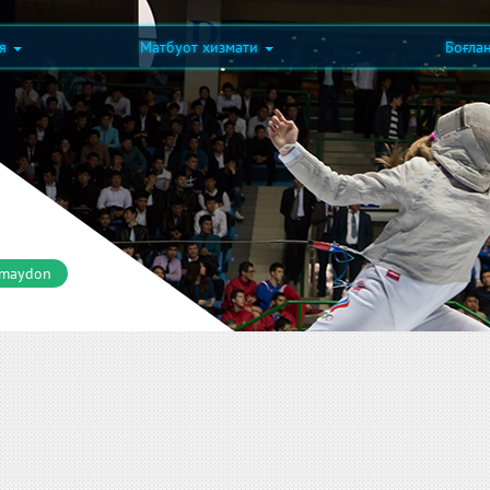
ия
Матбуот хизмати
Боғла
 maydon