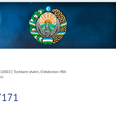
 100027, Toshkent shahri, O'zbekiston 98A
oni
7171