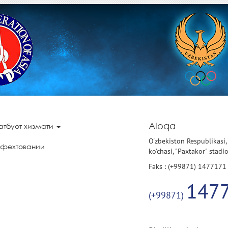
Aloqa
атбуот хизмати
O'zbekiston Respublikasi,
 фехтовании
ko'chasi, "Paxtakor" stadi
Faks : (+99871) 1477171
147
(+99871)