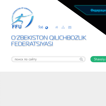
Федерац
Ўзб
O’ZBEKISTON QILICHBOZLIK
FEDERATSIYASI
Shaxsiy