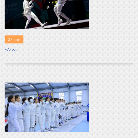
07 янв
ko'proq ...