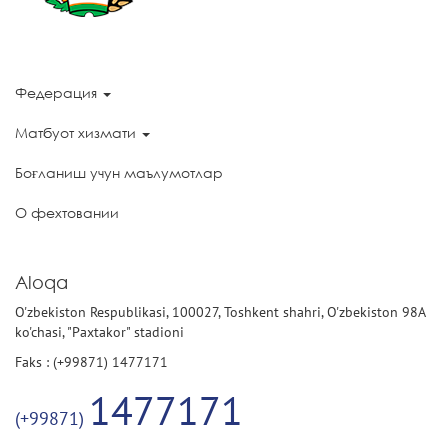
Федерация
Матбуот хизмати
Боғланиш учун маълумотлар
О фехтовании
Aloqa
O'zbekiston Respublikasi, 100027, Toshkent shahri, O'zbekiston 98A
ko'chasi, "Paxtakor" stadioni
Faks : (+99871) 1477171
1477171
(+99871)