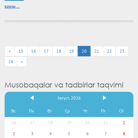
ko'proq ...
«
15
16
17
18
19
20
21
22
23
24
»
Musobaqalar va tadbirlar taqvimi
Август, 2026
Вс
Пн
Вт
Ср
Чт
Пт
Сб
26
27
28
29
30
31
1
2
3
4
5
6
7
8