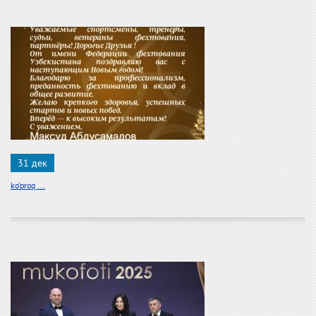
31 дек
ko'proq ...