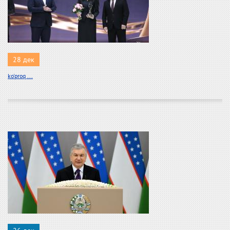
28 дек
ko'proq ...