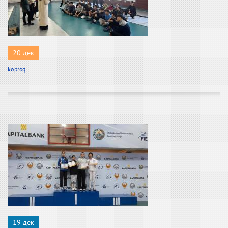
20 дек
ko'proq ...
19 дек