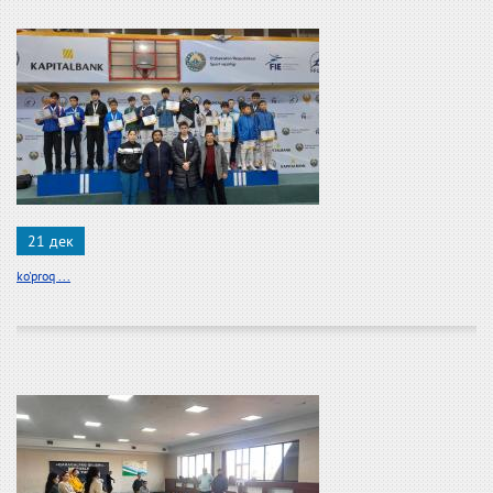
21 дек
ko'proq ...