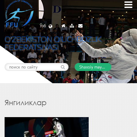
Ўзб
O’ZBEKISTON QILICHBOZLIK
FEDERATSIYASI
Shaxsiy maydon
Янгиликлар