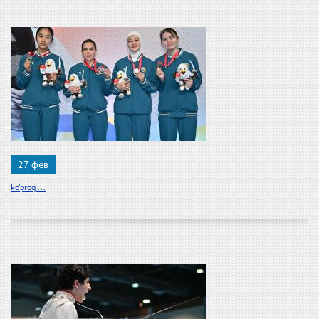
27 фев
ko'proq ...