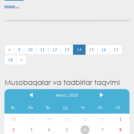
ko'proq ...
«
9
10
11
12
13
14
15
16
17
18
»
Musobaqalar va tadbirlar taqvimi
Август, 2026
Вс
Пн
Вт
Ср
Чт
Пт
Сб
26
27
28
29
30
31
1
2
3
4
5
6
7
8