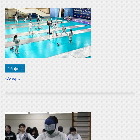
16 фев
ko'proq ...