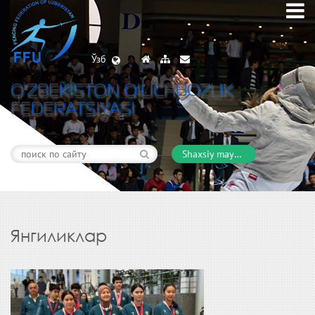
Ўзб
O’ZBEKISTON QILICHBOZLIK
FEDERATSIYASI
Shaxsiy maydon
Янгиликлар