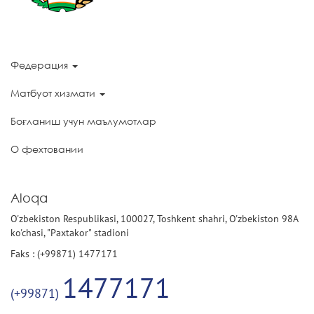
Федерация
Матбуот хизмати
Боғланиш учун маълумотлар
О фехтовании
Aloqa
O'zbekiston Respublikasi, 100027, Toshkent shahri, O'zbekiston 98A
ko'chasi, "Paxtakor" stadioni
Faks : (+99871) 1477171
1477171
(+99871)