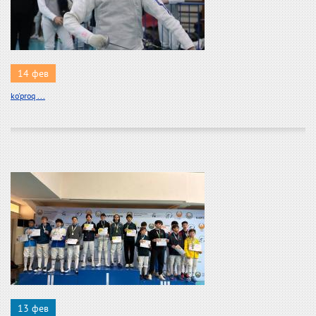
14 фев
ko'proq ...
13 фев