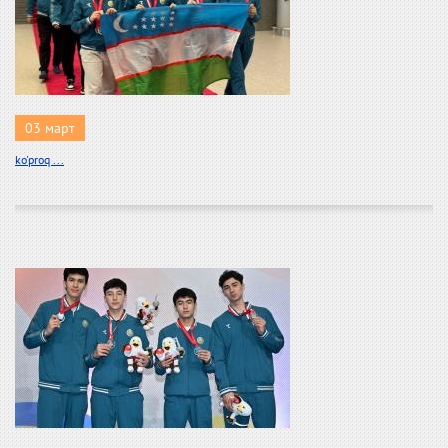
03 март
ko'proq ...