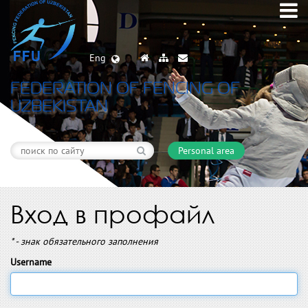
Eng
FEDERATION OF FENCING OF
UZBEKISTAN
Personal area
Вход в профайл
* - знак обязательного заполнения
Username