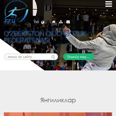
Ўзб
O’ZBEKISTON QILICHBOZLIK
FEDERATSIYASI
Shaxsiy maydon
Янгиликлар