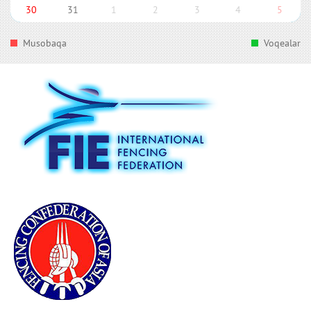
30
31
1
2
3
4
5
Musobaqa
Voqealar