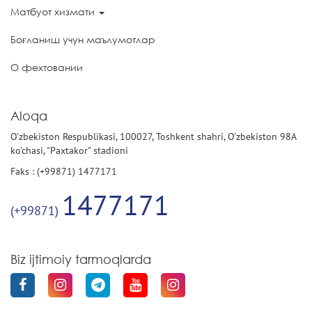
Матбуот хизмати
Боғланиш учун маълумотлар
О фехтовании
Aloqa
O'zbekiston Respublikasi, 100027, Toshkent shahri, O'zbekiston 98A
ko'chasi, "Paxtakor" stadioni
Faks : (+99871) 1477171
1477171
(+99871)
Biz ijtimoiy tarmoqlarda