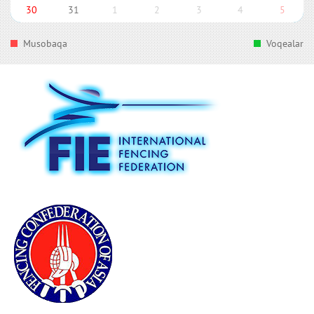
30
31
1
2
3
4
5
Musobaqa
Voqealar