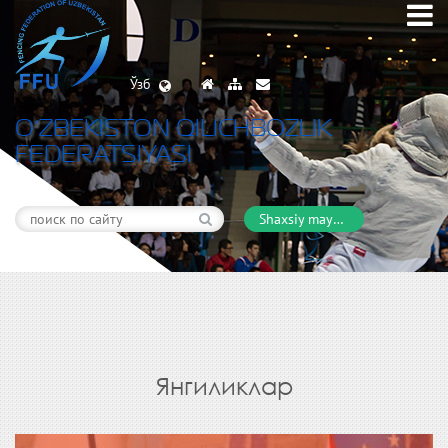
Ўзб
O’ZBEKISTON QILICHBOZLIK
FEDERATSIYASI
Shaxsiy maydon
Янгиликлар