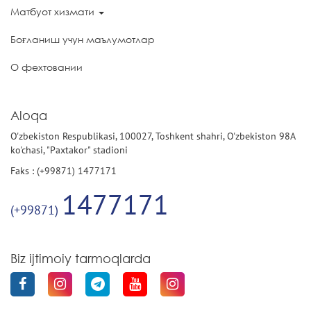
Матбуот хизмати
Боғланиш учун маълумотлар
О фехтовании
Aloqa
O'zbekiston Respublikasi, 100027, Toshkent shahri, O'zbekiston 98A
ko'chasi, "Paxtakor" stadioni
Faks : (+99871) 1477171
1477171
(+99871)
Biz ijtimoiy tarmoqlarda