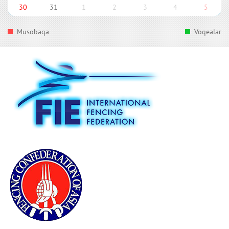
30
31
1
2
3
4
5
Musobaqa
Voqealar