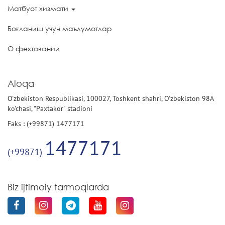
Матбуот хизмати
Боғланиш учун маълумотлар
О фехтовании
Aloqa
O'zbekiston Respublikasi, 100027, Toshkent shahri, O'zbekiston 98A
ko'chasi, "Paxtakor" stadioni
Faks : (+99871) 1477171
1477171
(+99871)
Biz ijtimoiy tarmoqlarda